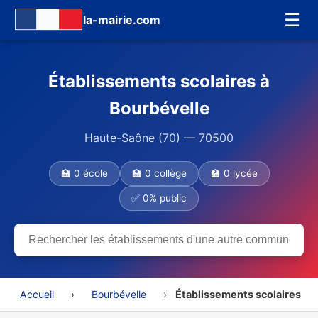
☰
la-mairie.com
Établissements scolaires à
Bourbévelle
Haute-Saône (70) — 70500
🏫 0 école
🏫 0 collège
🏫 0 lycée
✅ 0% public
Accueil
›
Bourbévelle
›
Établissements scolaires