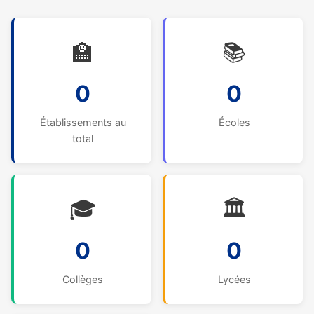
🏫
📚
0
0
Établissements au
Écoles
total
🎓
🏛️
0
0
Collèges
Lycées