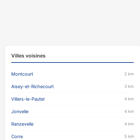
Villes voisines
Montcourt
2 km
Aisey-et-Richecourt
3 km
Villars-le-Pautel
4 km
Jonvelle
4 km
Ranzevelle
4 km
Corre
5 km