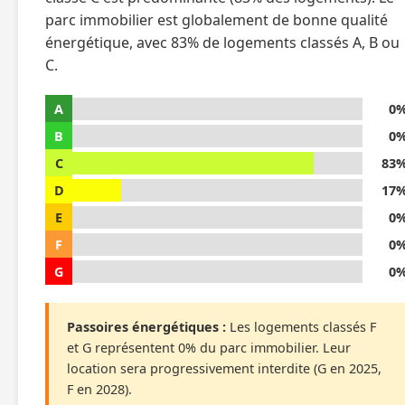
parc immobilier est globalement de bonne qualité
énergétique, avec 83% de logements classés A, B ou
C.
A
0
B
0
C
83
D
17
E
0
F
0
G
0
Passoires énergétiques :
Les logements classés F
et G représentent 0% du parc immobilier. Leur
location sera progressivement interdite (G en 2025,
F en 2028).