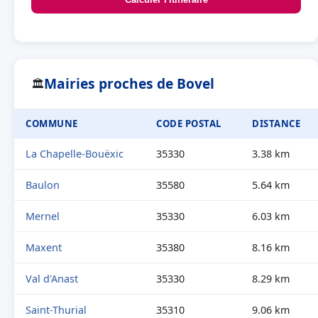
Mairies proches de Bovel
🏛
COMMUNE
CODE POSTAL
DISTANCE
La Chapelle-Bouëxic
35330
3.38 km
Baulon
35580
5.64 km
Mernel
35330
6.03 km
Maxent
35380
8.16 km
Val d'Anast
35330
8.29 km
Saint-Thurial
35310
9.06 km