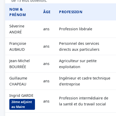
de 15 élus bovellois.
NOM &
ÂGE
PROFESSION
PRÉNOM
Séverine
ans
Profession libérale
ANDRÉ
Françoise
Personnel des services
ans
AUBAUD
directs aux particuliers
Jean-Michel
Agriculteur sur petite
ans
BOURRÉE
exploitation
Guillaume
Ingénieur et cadre technique
ans
CHAPEAU
d'entreprise
Ingrid GARDE
Profession intermédiaire de
ans
2ème adjoint
la santé et du travail social
au Maire