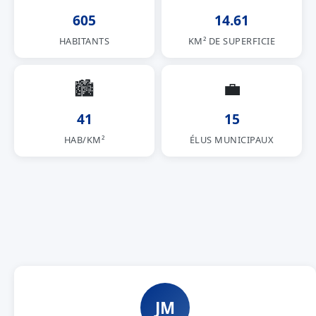
605
14.61
HABITANTS
KM² DE SUPERFICIE
🏙
💼
41
15
HAB/KM²
ÉLUS MUNICIPAUX
JM