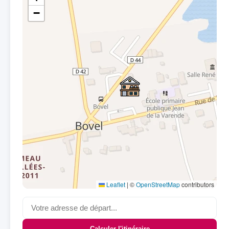
−
Leaflet
|
©
OpenStreetMap
contributors
Calculer l'itinéraire