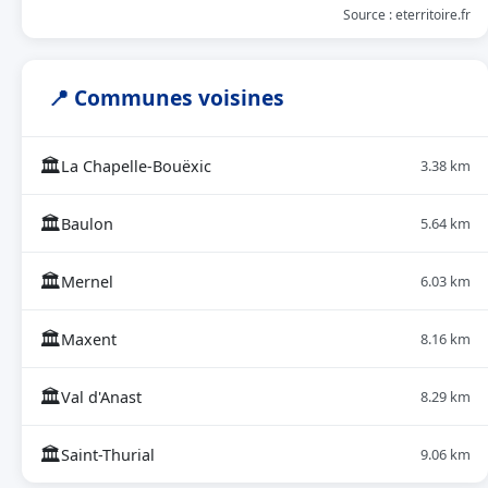
Source : eterritoire.fr
📍 Communes voisines
🏛
La Chapelle-Bouëxic
3.38 km
🏛
Baulon
5.64 km
🏛
Mernel
6.03 km
🏛
Maxent
8.16 km
🏛
Val d'Anast
8.29 km
🏛
Saint-Thurial
9.06 km