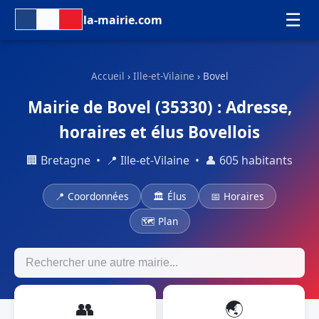
☰
la-mairie.com
Accueil
›
Ille-et-Vilaine
› Bovel
Mairie de Bovel (35330) : Adresse,
horaires et élus Bovellois
🏢 Bretagne • 📍 Ille-et-Vilaine • 👤 605 habitants
📍 Coordonnées
🏛 Élus
📅 Horaires
🗺 Plan
👥
🌏