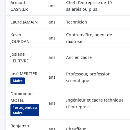
Arnaud
Chef d'entreprise de 10
ans
GASNIER
salariés ou plus
Laure JAMAIN
ans
Technicien
Kevin
Contremaître, agent de
ans
JOURDAN
maîtrise
Josiane
ans
Ancien cadre
LELIÈVRE
José MERCIER
Professeur, profession
ans
scientifique
Maire
Dominique
Ingénieur et cadre technique
MOTEL
ans
d'entreprise
1er adjoint au
Maire
Benjamin
ans
Chauffeur