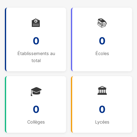
🏫
📚
0
0
Établissements au
Écoles
total
🎓
🏛️
0
0
Collèges
Lycées