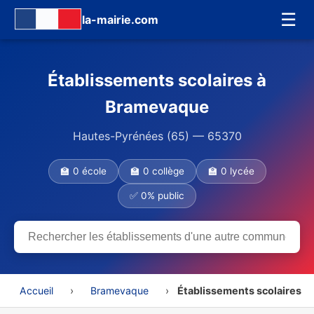
☰
la-mairie.com
Établissements scolaires à
Bramevaque
Hautes-Pyrénées (65) — 65370
🏫 0 école
🏫 0 collège
🏫 0 lycée
✅ 0% public
Accueil
›
Bramevaque
›
Établissements scolaires