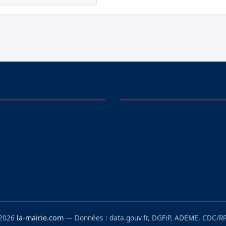
 2026
la-mairie.com
— Données : data.gouv.fr, DGFiP, ADEME, CDC/RP