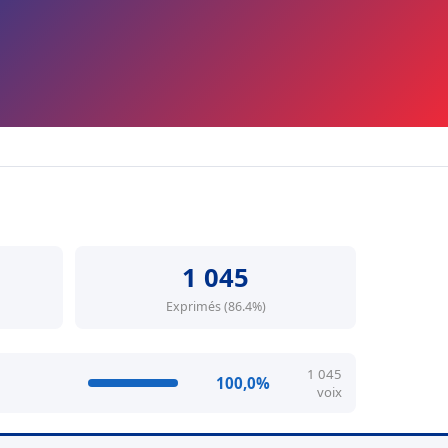
1 045
Exprimés (86.4%)
1 045
100,0%
voix