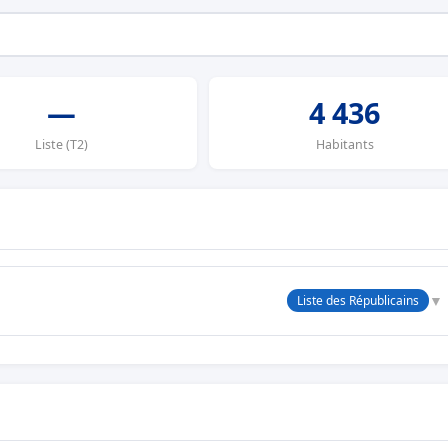
—
4 436
Liste (T2)
Habitants
▼
Liste des Républicains