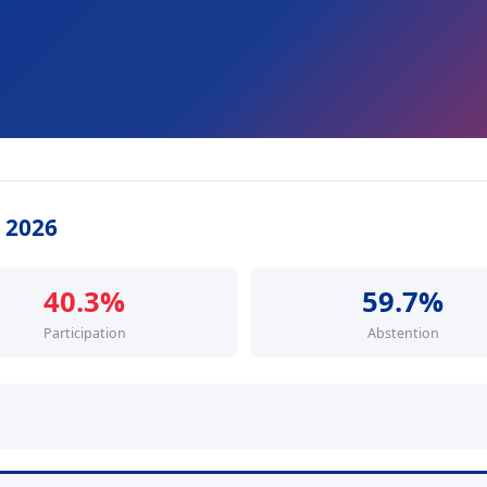
s 2026
40.3%
59.7%
Participation
Abstention