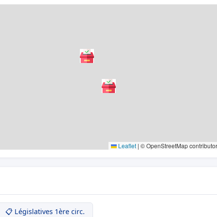
Leaflet
|
© OpenStreetMap contributo
📋 Législatives 1ère circ.