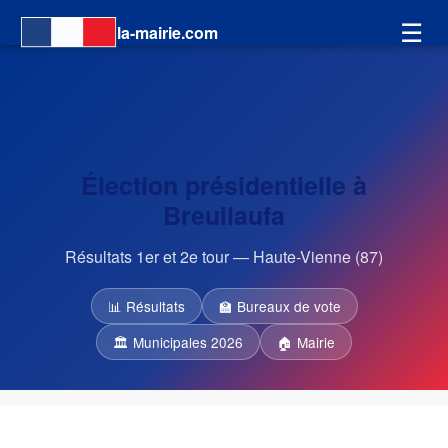
☰
la-mairie.com
Élection présidentielle à
Breuilaufa
Résultats 1er et 2e tour — Haute-Vienne (87)
📊 Résultats
🏫 Bureaux de vote
🏛 Municipales 2026
🏠 Mairie