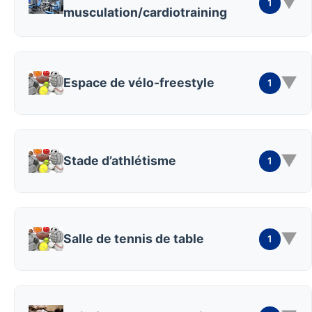
▼
1
musculation/cardiotraining
▼
Espace de vélo-freestyle
1
▼
Stade d’athlétisme
1
▼
Salle de tennis de table
1