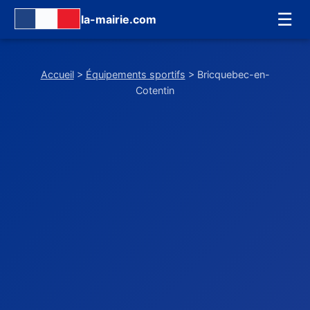
☰
la-mairie.com
Accueil
>
Équipements sportifs
> Bricquebec-en-
Cotentin