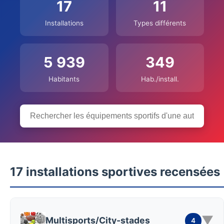
17
11
Installations
Types différents
5 939
349
Habitants
Hab./install.
17 installations sportives recensées
▼
Multisports/City-stades
4