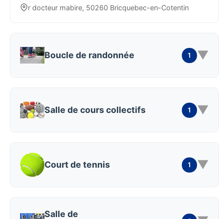
r docteur mabire, 50260 Bricquebec-en-Cotentin
▼
Boucle de randonnée
1
▼
Salle de cours collectifs
1
▼
Court de tennis
1
Salle de