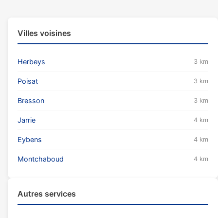
Villes voisines
Herbeys
3 km
Poisat
3 km
Bresson
3 km
Jarrie
4 km
Eybens
4 km
Montchaboud
4 km
Autres services