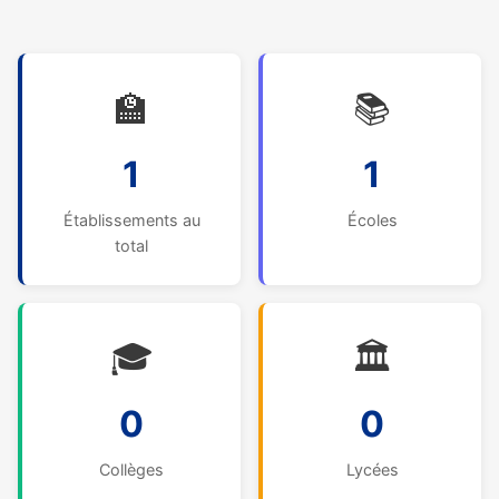
🏫
📚
1
1
Établissements au
Écoles
total
🎓
🏛️
0
0
Collèges
Lycées