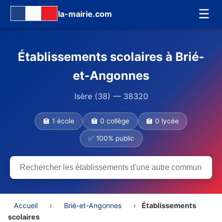
☰
la-mairie.com
Établissements scolaires à Brié-
et-Angonnes
Isère (38) — 38320
🏫 1 école
🏫 0 collège
🏫 0 lycée
✅ 100% public
Accueil
›
Brié-et-Angonnes
›
Établissements
scolaires