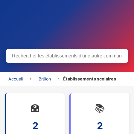
Accueil
›
Brûlon
›
Établissements scolaires
🏫
📚
2
2