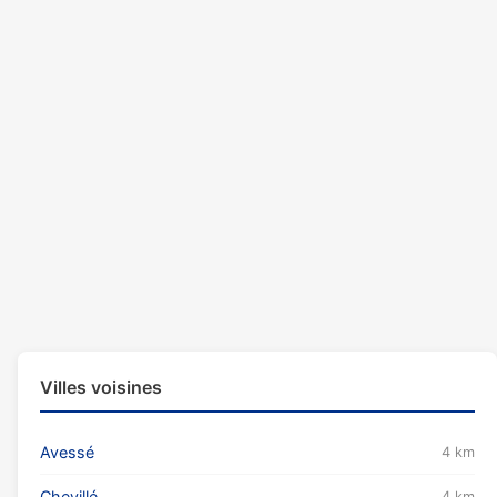
Villes voisines
Avessé
4 km
Chevillé
4 km