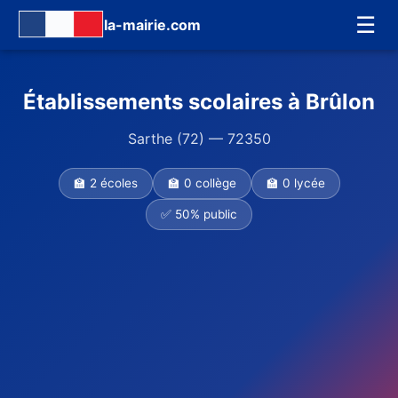
☰
la-mairie.com
Établissements scolaires à Brûlon
Sarthe (72) — 72350
🏫 2 écoles
🏫 0 collège
🏫 0 lycée
✅ 50% public