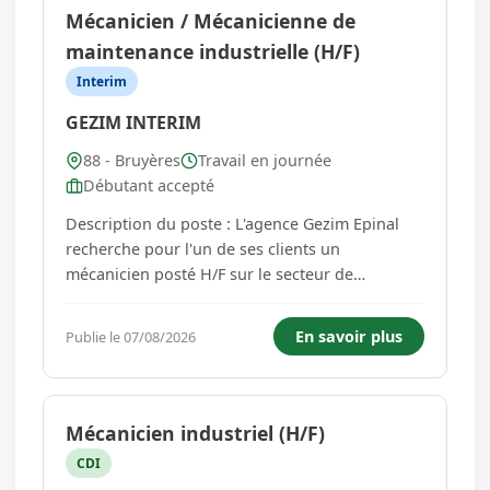
Mécanicien / Mécanicienne de
maintenance industrielle (H/F)
Interim
GEZIM INTERIM
88 - Bruyères
Travail en journée
Débutant accepté
Description du poste : L'agence Gezim Epinal
recherche pour l'un de ses clients un
mécanicien posté H/F sur le secteur de
Bruyères. Votre mission est de maintenir et
régler les machines pour assurer leur bon
En savoir plus
Publie le 07/08/2026
fonctionnement et fiabilité au quotidien
Réaliser des diagnostics précis pour ident...
Mécanicien industriel (H/F)
CDI