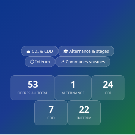
💼 CDI & CDD
🎓 Alternance & stages
⏱ Intérim
📍 Communes voisines
53
1
24
OFFRES AU TOTAL
ALTERNANCE
CDI
7
22
CDD
INTÉRIM