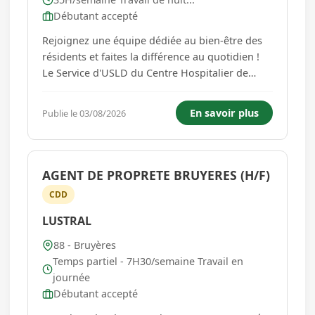
Débutant accepté
Rejoignez une équipe dédiée au bien-être des
résidents et faites la différence au quotidien !
Le Service d'USLD du Centre Hospitalier de
l'Avison à Bruyères (88) est à la recherche
d'un(e) infirmier(ère) en soins généraux pour
En savoir plus
Publie le 03/08/2026
remplacement de 3 mois, qui pourra être
reconduit : Vos mi...
AGENT DE PROPRETE BRUYERES (H/F)
CDD
LUSTRAL
88 - Bruyères
Temps partiel - 7H30/semaine Travail en
journée
Débutant accepté