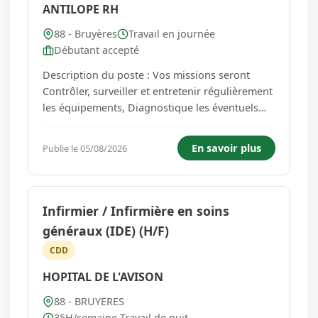
ANTILOPE RH
88 - Bruyères
Travail en journée
Débutant accepté
Description du poste : Vos missions seront
Contrôler, surveiller et entretenir régulièrement
les équipements, Diagnostique les éventuels
dysfonctionnements sur les équipements et
intervient sur l'origine des pannes. Description
En savoir plus
Publie le 05/08/2026
du profil : Travailler en sécurité, lit un plan ou
un schéma...
Infirmier / Infirmière en soins
généraux (IDE) (H/F)
CDD
HOPITAL DE L'AVISON
88 - BRUYERES
35H/semaine Travail de nuit...