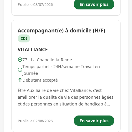
couverts) -l'accueil des clients, la présentation
En savoir plus
Publie le 08/07/2026
de la carte, la prise de commandes 7 services
par semaine Restaura...
Accompagnant(e) à domicile (H/F)
CDI
VITALLIANCE
77 - La Chapelle-la-Reine
Temps partiel - 24H/semaine Travail en
journée
Débutant accepté
Être Auxiliaire de vie chez Vitalliance, c'est
améliorer la qualité de vie des personnes âgées
et des personnes en situation de handicap à
leur domicile. L'agence Vitalliance de
Fontainebleau recrute actuellement ses futurs
En savoir plus
Publie le 02/08/2026
talents! Nous recherchons un/une auxiliaire de
vie pour intervenir au...