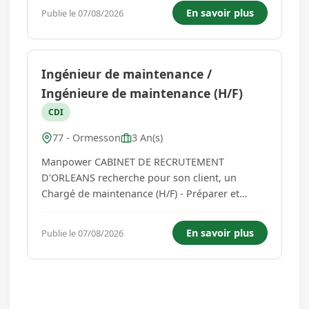
garantissant le respect des objectifs de qualité,
En savoir plus
Publie le 07/08/2026
de coûts et de délais - Analyser les besoins des
utilisateurs et concevoir des so...
Ingénieur de maintenance /
Ingénieure de maintenance (H/F)
CDI
77 - Ormesson
3 An(s)
Manpower CABINET DE RECRUTEMENT
D'ORLEANS recherche pour son client, un
Chargé de maintenance (H/F) - Préparer et
organiser les opérations de maintenance
préventive et curative des équipements de
En savoir plus
Publie le 07/08/2026
production - Définir les interventions, rédiger
les procédures de maintenance et contribuer
�...