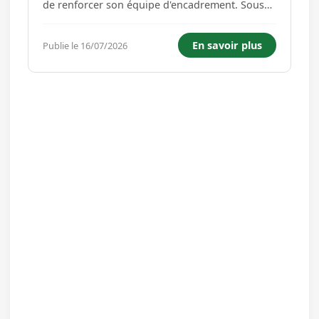
de renforcer son équipe d'encadrement. Sous
l'autorité de la direction, vous aurez pour
missions de: - Assurer l'encadrement et
En savoir plus
Publie le 16/07/2026
l'animation des équipes soignantes (infirmiers
et aides soignants) - Orga...