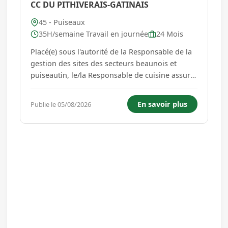
CC DU PITHIVERAIS-GATINAIS
45 - Puiseaux
35H/semaine Travail en journée
24 Mois
Placé(e) sous l'autorité de la Responsable de la
gestion des sites des secteurs beaunois et
puiseautin, le/la Responsable de cuisine assure
l'organisation et la production des repas au
sein de la cuisine scolaire de Puiseaux. Il/elle
En savoir plus
Publie le 05/08/2026
garantit la qualité des préparations, le respect
des règles d...