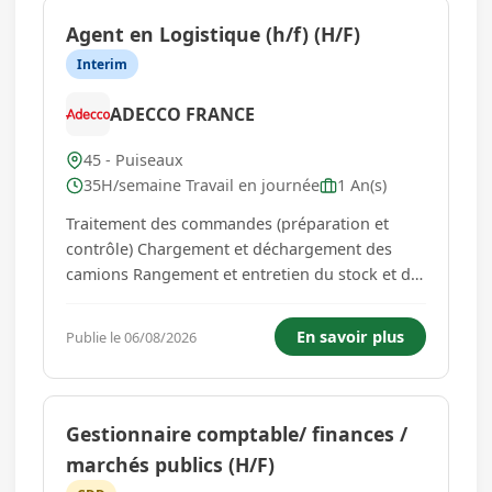
Agent en Logistique (h/f) (H/F)
Interim
ADECCO FRANCE
45 - Puiseaux
35H/semaine Travail en journée
1 An(s)
Traitement des commandes (préparation et
contrôle) Chargement et déchargement des
camions Rangement et entretien du stock et du
matériel Approvisionnement des lignes Aide à
la production Nettoyage, rangement Conduite
En savoir plus
Publie le 06/08/2026
de chariot élévateur Vous êtes à l'aise ou
maitriser avec l'utilisation ...
Gestionnaire comptable/ finances /
marchés publics (H/F)