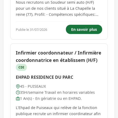
Nous recrutons un Soudeur semi auto (H/F)
pour un de nos clients situé à La Chapelle la
reine (77). Profil: - Compétences spécifiques:
bonne maitrise de la lecture de plans - Qualités
: rigoureux, ponctuel, autonome, manuel,
En savoir plus
Publie le 31/07/2026
attentionné Site est non desservi par les
transports en commun Mi...
Infirmier coordonnateur / Infirmière
coordonnatrice en établissem (H/F)
CDI
EHPAD RESIDENCE DU PARC
45 - PUISEAUX
35H/semaine Travail en horaires variables
1 An(s) - En gériatrie ou en EHPAD.
L'Ehpad de Puiseaux qui relève de la fonction
publique recrute un infirmier coordinateur afin