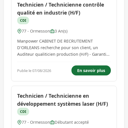
Technicien / Technicienne contrôle
qualité en industrie (H/F)
CDI
77 - Ormesson
3 An(s)
Manpower CABINET DE RECRUTEMENT
D'ORLEANS recherche pour son client, un
Auditeur qualiticien production (H/F) - Garantir
la conformité des produits fabriqués en
assurant leur libération, la maîtrise de la
En savoir plus
Publie le 07/08/2026
traçabilité et le respect des exigences clients,
réglementaires et normatives. - Acco...
Technicien / Technicienne en
développement systèmes laser (H/F)
CDI
77 - Ormesson
Débutant accepté