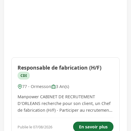
Responsable de fabrication (H/F)
CDI
77 - Ormesson
3 An(s)
Manpower CABINET DE RECRUTEMENT
D'ORLEANS recherche pour son client, un Chef
de fabrication (H/F) - Participer au recrutement
et à l'intégration des équipes de production. -
Organiser et animer l'activité de l'atelier au
En savoir plus
Publie le 07/08/2026
quotidien. - Participer à l'installation et à la