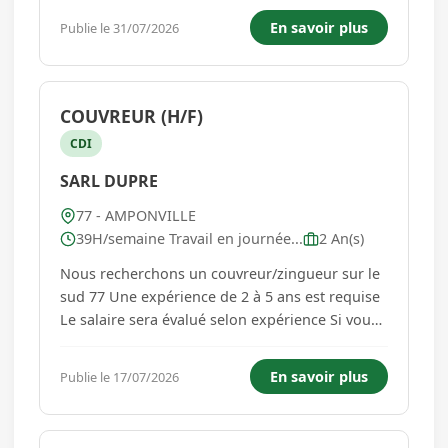
médicales et des consignes du personnel
En savoir plus
Publie le 31/07/2026
soignant. Salaire de base hors prime de
dimanche et conventionnelle ( Convention 1951
...
COUVREUR (H/F)
CDI
SARL DUPRE
77 - AMPONVILLE
39H/semaine Travail en journée...
2 An(s)
Nous recherchons un couvreur/zingueur sur le
sud 77 Une expérience de 2 à 5 ans est requise
Le salaire sera évalué selon expérience Si vous
êtes motivés, et capable de vous intégrer dans
une équipe, alors le poste est pour vous Nos
En savoir plus
Publie le 17/07/2026
avantages : Contrat CDI sur 39h (4h d'heures
supplémenta...