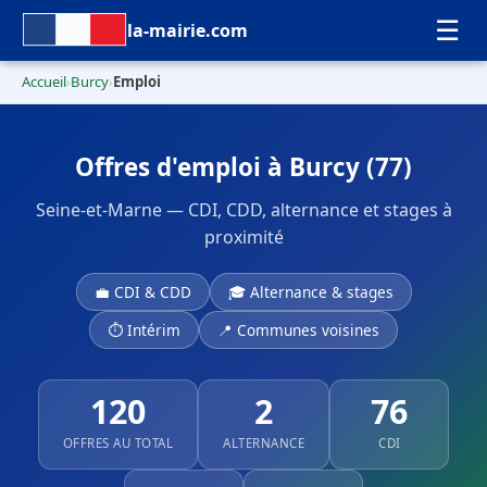
☰
la-mairie.com
Accueil
Burcy
Emploi
›
›
Offres d'emploi à Burcy (77)
Seine-et-Marne — CDI, CDD, alternance et stages à
proximité
💼 CDI & CDD
🎓 Alternance & stages
⏱ Intérim
📍 Communes voisines
120
2
76
OFFRES AU TOTAL
ALTERNANCE
CDI