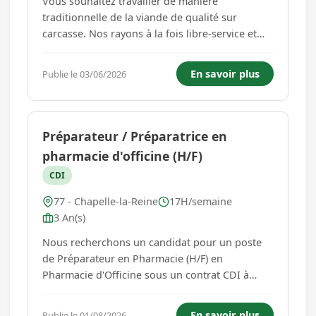
Vous souhaitez travailler de manière
traditionnelle de la viande de qualité sur
carcasse. Nos rayons à la fois libre-service et
traditionnels vous permettent d'exprimer votre
côté commerçant par la vente et le conseil à la
En savoir plus
Publie le 03/06/2026
clientèle. Profil de poste : Professionnel (le) de
la boucherie (tit...
Préparateur / Préparatrice en
pharmacie d'officine (H/F)
CDI
77 - Chapelle-la-Reine
17H/semaine
3 An(s)
Nous recherchons un candidat pour un poste
de Préparateur en Pharmacie (H/F) en
Pharmacie d'Officine sous un contrat CDI à
Temps partiel (17 h/semaine) sur LA CHAPELLE-
LA-REINE (77760 , Île-de-France - France) avec
En savoir plus
Publie le 01/08/2026