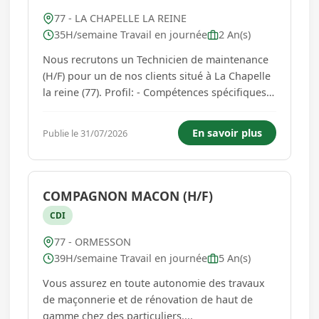
77 - LA CHAPELLE LA REINE
35H/semaine Travail en journée
2 An(s)
Nous recrutons un Technicien de maintenance
(H/F) pour un de nos clients situé à La Chapelle
la reine (77). Profil: - Compétences spécifiques:
bonne maitrise de la lecture de plans - Qualités
: rigoureux, ponctuel, autonome, manuel,
En savoir plus
Publie le 31/07/2026
attentionné Site est non desservi par les
transports en com...
COMPAGNON MACON (H/F)
CDI
77 - ORMESSON
39H/semaine Travail en journée
5 An(s)
Vous assurez en toute autonomie des travaux
de maçonnerie et de rénovation de haut de
gamme chez des particuliers....