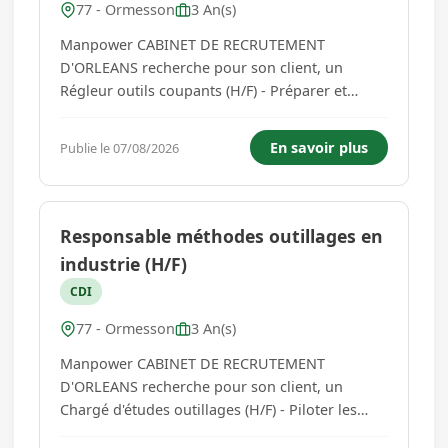
77 - Ormesson
3 An(s)
Manpower CABINET DE RECRUTEMENT
D'ORLEANS recherche pour son client, un
Régleur outils coupants (H/F) - Préparer et
monter les outils coupants à partir des dossiers
de fabrication. - Effectuer le préréglage des
En savoir plus
Publie le 07/08/2026
outils sur les équipements dédiés. - Contrôler la
conformité des outils ass...
Responsable méthodes outillages en
industrie (H/F)
CDI
77 - Ormesson
3 An(s)
Manpower CABINET DE RECRUTEMENT
D'ORLEANS recherche pour son client, un
Chargé d'études outillages (H/F) - Piloter les
projets de développement d'outillages en