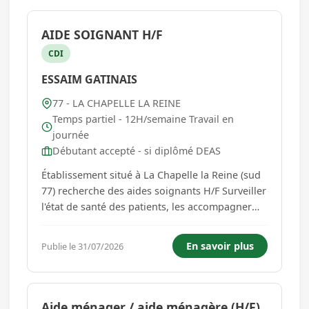
AIDE SOIGNANT H/F
CDI
ESSAIM GATINAIS
77 - LA CHAPELLE LA REINE
Temps partiel - 12H/semaine Travail en
journée
Débutant accepté - si diplômé DEAS
Établissement situé à La Chapelle la Reine (sud
77) recherche des aides soignants H/F Surveiller
l'état de santé des patients, les accompagner
dans les gestes de la vie quotidienne et réaliser
des soins d'hygiène. Animation d'activité sociale
En savoir plus
Publie le 31/07/2026
et thérapeutique. Suivi des préconisations
méd...
Aide ménager / aide ménagère (H/F)