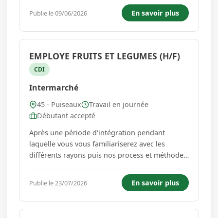
Loire - France) avec une expérience minimum
En savoir plus
Publie le 09/06/2026
de 1 an. Les missions principales seront : -
Eliminer les produits périmés ...
EMPLOYE FRUITS ET LEGUMES (H/F)
CDI
Intermarché
45 - Puiseaux
Travail en journée
Débutant accepté
Après une période d'intégration pendant
laquelle vous vous familiariserez avec les
différents rayons puis nos process et méthodes
dans le rayon, vous serez responsable de votre
périmètre. À l'écoute des besoins clients, vous
En savoir plus
Publie le 23/07/2026
disposerez les produits et marchandises dans
les rayons selon les ...