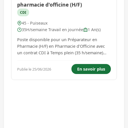
pharmacie d'officine (H/F)
CDI
45 - Puiseaux
35H/semaine Travail en journée
1 An(s)
Poste disponible pour un Préparateur en
Pharmacie (H/F) en Pharmacie d'Officine avec
un contrat CDI à Temps plein (35 h/semaine)
situé à PUISEAUX (45390 , Centre-Val de Loire -
France) avec une expérience minimum de 1 an.
En savoir plus
Publie le 25/06/2026
Qualifications requises Obligatoire : Brevet
Professionnel de Préparat...