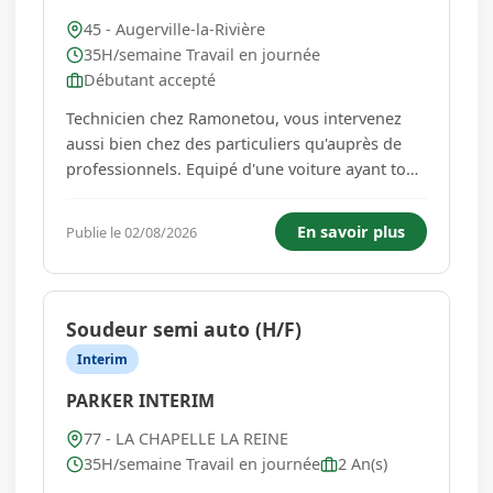
45 - Augerville-la-Rivière
35H/semaine Travail en journée
Débutant accepté
Technicien chez Ramonetou, vous intervenez
aussi bien chez des particuliers qu'auprès de
professionnels. Equipé d'une voiture ayant tout
le matériel nécessaire et d'un téléphone
portable, vous réalisez sur le terrain vos
En savoir plus
Publie le 02/08/2026
tournées journalières soigneusement
préparées au siège en amont. ...
Soudeur semi auto (H/F)
Interim
PARKER INTERIM
77 - LA CHAPELLE LA REINE
35H/semaine Travail en journée
2 An(s)