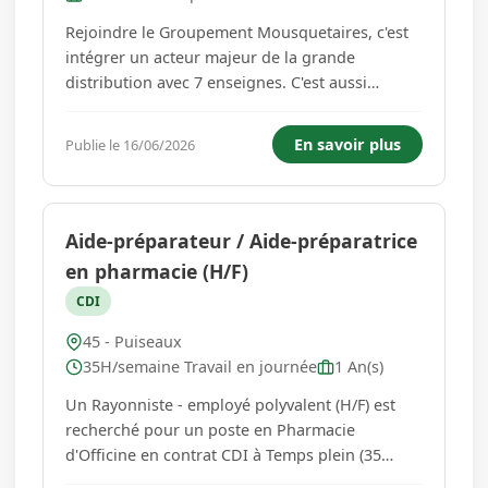
Rejoindre le Groupement Mousquetaires, c'est
intégrer un acteur majeur de la grande
distribution avec 7 enseignes. C'est aussi
évoluer au sein d'un groupe singulier, présent
sur 3 marchés (alimentaire, bricolage, mobilité),
En savoir plus
Publie le 16/06/2026
qui réunit 150 000 collaborateurs et compte
plus de 3 000 chefs d'entr...
Aide-préparateur / Aide-préparatrice
en pharmacie (H/F)
CDI
45 - Puiseaux
35H/semaine Travail en journée
1 An(s)
Un Rayonniste - employé polyvalent (H/F) est
recherché pour un poste en Pharmacie
d'Officine en contrat CDI à Temps plein (35
h/semaine) sur PUISEAUX (45390 , Centre-Val de