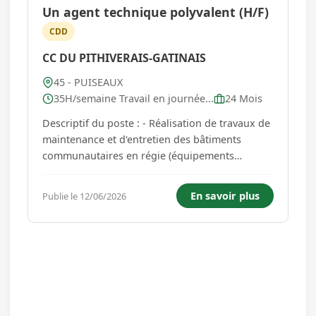
Un agent technique polyvalent (H/F)
CDD
CC DU PITHIVERAIS-GATINAIS
45 - PUISEAUX
35H/semaine Travail en journée...
24 Mois
Descriptif du poste : - Réalisation de travaux de
maintenance et d'entretien des bâtiments
communautaires en régie (équipements
sportifs, crèche, centre de loisirs, écoles, locaux
administratifs) ; - Entretien des espaces verts
En savoir plus
Publie le 12/06/2026
(espaces verts urbains, espaces naturels) ; -
Préparation et inst...