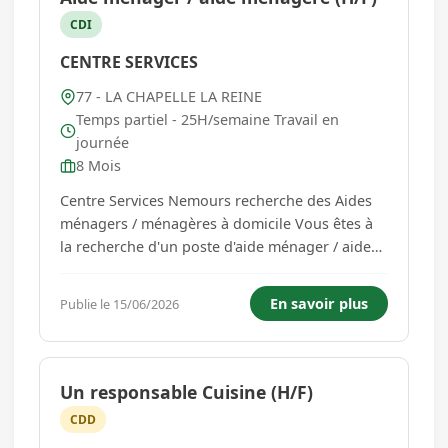
CDI
CENTRE SERVICES
77 - LA CHAPELLE LA REINE
Temps partiel - 25H/semaine Travail en
journée
8 Mois
Centre Services Nemours recherche des Aides
ménagers / ménagères à domicile Vous êtes à
la recherche d'un poste d'aide ménager / aide
ménagère ? Pourquoi ne pas postuler chez
Centre Services ? Nous sommes présents
En savoir plus
Publie le 15/06/2026
partout en France depuis plus de 15 ans et
sommes à la recherche de pers...
Un responsable Cuisine (H/F)
CDD