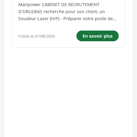
Manpower CABINET DE RECRUTEMENT
D'ORLEANS recherche pour son client, un
Soudeur Laser (H/F) - Préparer votre poste de
travail et vérifier la conformité des moyens de
production et de contrôle - Réaliser la
En savoir plus
Publie le 07/08/2026
préparation des pièces avant soudure selon les
procédures établies. - Effectuer l...