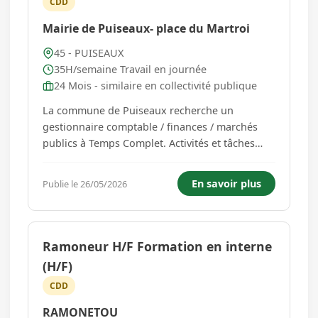
CDD
Mairie de Puiseaux- place du Martroi
45 - PUISEAUX
35H/semaine Travail en journée
24 Mois - similaire en collectivité publique
La commune de Puiseaux recherche un
gestionnaire comptable / finances / marchés
publics à Temps Complet. Activités et tâches
principales du poste - Assurer la gestion
financière et comptable pour le budget de la
En savoir plus
Publie le 26/05/2026
commune - Réceptionner, vérifier (validité des
pièces justificatives, contrô...
Ramoneur H/F Formation en interne
(H/F)
CDD
RAMONETOU