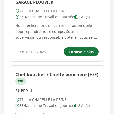
GARAGE PLOUVIER
77 - LA CHAPELLE LA REINE
35H/semaine Travail en journée
1 An(s)
Nous recherchons un carrossier automobile
pour rejoindre notre équipe. Sous la
supervision du responsable d'atelier, vous serez
chargé de la réparation et de la restauration
des carrosseries de véhicules. Missions
En savoir plus
Publie le 11/06/2026
principales : Réparation des carrosseries
endommagées (tôlerie, redressage, e...
Chef boucher / Cheffe bouchère (H/F)
CDI
SUPER U
77 - LA CHAPELLE LA REINE
38H/semaine Travail en journée
2 An(s)