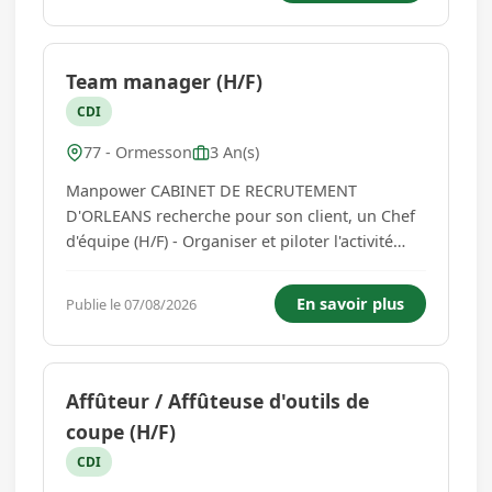
mise en service des ...
Team manager (H/F)
CDI
77 - Ormesson
3 An(s)
Manpower CABINET DE RECRUTEMENT
D'ORLEANS recherche pour son client, un Chef
d'équipe (H/F) - Organiser et piloter l'activité
quotidienne de votre équipe afin d'assurer la
réalisation du programme de production -
En savoir plus
Publie le 07/08/2026
Répartir les charges de travail, anticiper les
besoins en ressources et garanti...
Affûteur / Affûteuse d'outils de
coupe (H/F)
CDI