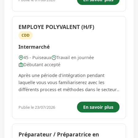
une expérience minimum de 3 ans.
Qualifications requises Obligatoire : Brevet P...
EMPLOYE POLYVALENT (H/F)
CDD
Intermarché
45 - Puiseaux
Travail en journée
Débutant accepté
Après une période d'intégration pendant
laquelle vous vous familiariserez avec les
différents process et méthodes dans le secteur,
vous serez responsable de votre périmètre.
Vous assisterez avec sourire et bienveillance les
En savoir plus
Publie le 23/07/2026
clients. Chez Intermarché, l'audace et l'envie
d'entreprendre sont...
Préparateur / Préparatrice en