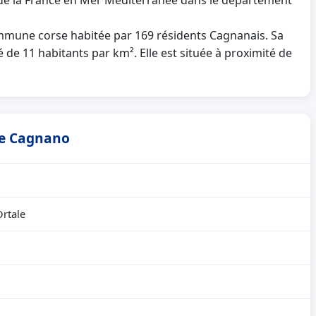
 de la France en Mer Méditerranée dans le département
mune corse habitée par 169 résidents Cagnanais. Sa
 de 11 habitants par km². Elle est située à proximité de
 de Cagnano
Ortale