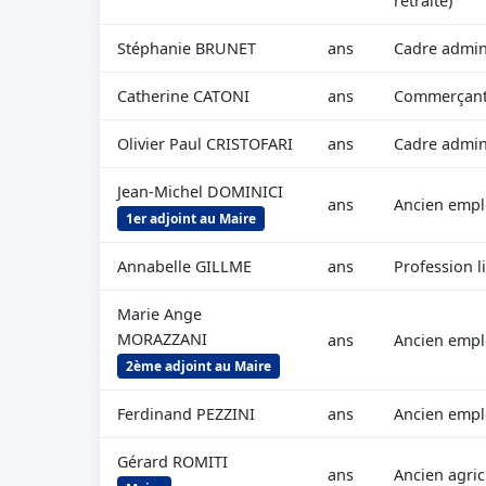
retraité)
Stéphanie BRUNET
ans
Cadre admini
Catherine CATONI
ans
Commerçant 
Olivier Paul CRISTOFARI
ans
Cadre admini
Jean-Michel DOMINICI
ans
Ancien empl
1er adjoint au Maire
Annabelle GILLME
ans
Profession l
Marie Ange
MORAZZANI
ans
Ancien empl
2ème adjoint au Maire
Ferdinand PEZZINI
ans
Ancien empl
Gérard ROMITI
ans
Ancien agric