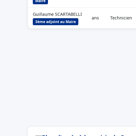
Maire
Guillaume SCARTABELLI
ans
Technicien
3ème adjoint au Maire