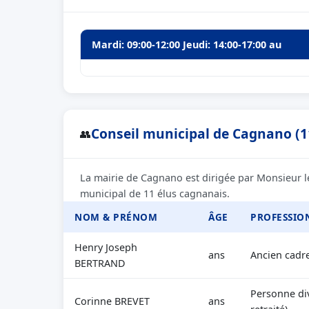
Mardi: 09:00-12:00 Jeudi: 14:00-17:00 au
Conseil municipal de Cagnano (1
👥
La mairie de Cagnano est dirigée par Monsieur l
municipal de 11 élus cagnanais.
NOM & PRÉNOM
ÂGE
PROFESSIO
Henry Joseph
ans
Ancien cadr
BERTRAND
Personne div
Corinne BREVET
ans