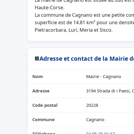
La mairie de Cagnano est située au sud est
Haute-Corse.
La commune de Cagnano est une petite com
superficie est de 14.81 km² pour une densité
Pietracorbara, Luri, Meria et Sisco.
Adresse et contact de la Mairie
🏢
Nom
Mairie - Cagnano
Adresse
3194 Strada di i Paesi, 
Code postal
20228
Commune
Cagnano
Téléphone
04 95 35 01 67