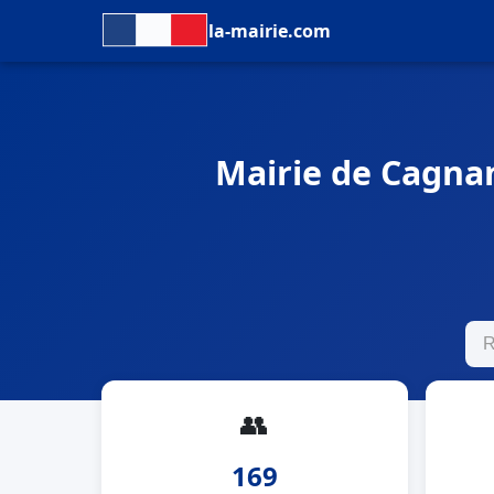
la-mairie.com
Mairie de Cagnan
👥
169