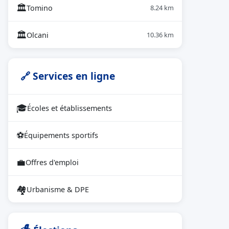
🏛
Tomino
8.24 km
🏛
Olcani
10.36 km
🔗 Services en ligne
🎓
Écoles et établissements
⚽
Équipements sportifs
💼
Offres d'emploi
🏘
Urbanisme & DPE