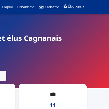
Emploi
Urbanisme
🗺 Cadastre
🗳️ Élections ▾
et élus Cagnanais
💼
11