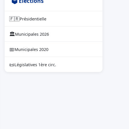
🗳 Élections
🇫🇷
Présidentielle
🏛
Municipales 2026
📅
Municipales 2020
📜
Législatives 1ère circ.