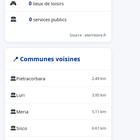
🎮
0
lieux de loisirs
🏛
0
services publics
Source : eterritoire.fr
📍 Communes voisines
🏛
Pietracorbara
2.49 km
🏛
Luri
3.95 km
🏛
Meria
5.11 km
🏛
Sisco
6.61 km