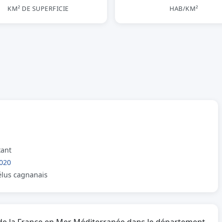
KM² DE SUPERFICIE
HAB/KM²
tant
020
 élus cagnanais