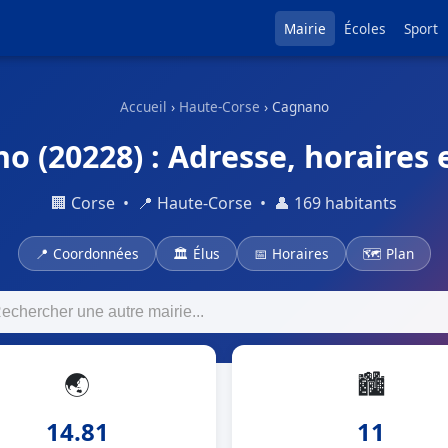
Mairie
Écoles
Sport
Accueil
›
Haute-Corse
› Cagnano
o (20228) : Adresse, horaires 
🏢 Corse • 📍 Haute-Corse • 👤 169 habitants
📍 Coordonnées
🏛 Élus
📅 Horaires
🗺 Plan
🌏
🏙
14.81
11