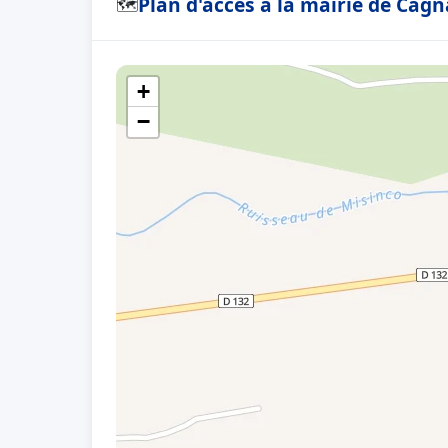
Plan d'accès à la mairie de Cag
🗺
+
−