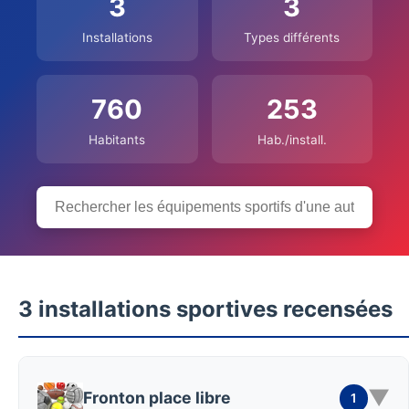
3
3
Installations
Types différents
760
253
Habitants
Hab./install.
3 installations sportives recensées
▼
Fronton place libre
1