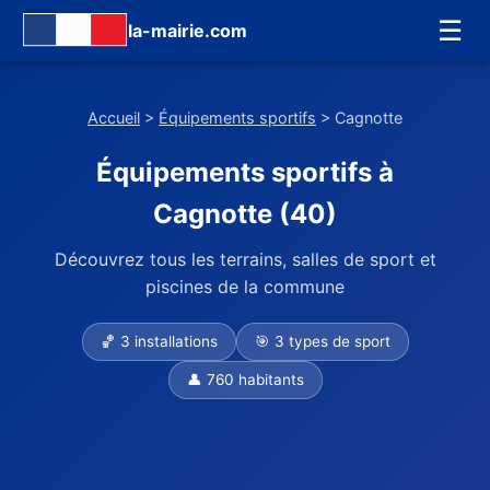
☰
la-mairie.com
Accueil
>
Équipements sportifs
> Cagnotte
Équipements sportifs à
Cagnotte (40)
Découvrez tous les terrains, salles de sport et
piscines de la commune
🏀 3 installations
🎯 3 types de sport
👤 760 habitants