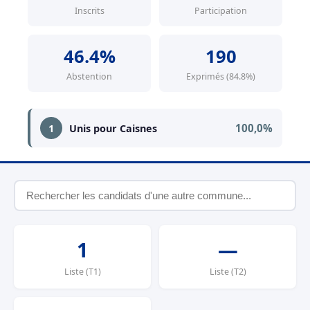
Inscrits
Participation
46.4%
190
Abstention
Exprimés (84.8%)
100,0%
1
Unis pour Caisnes
1
—
Liste (T1)
Liste (T2)