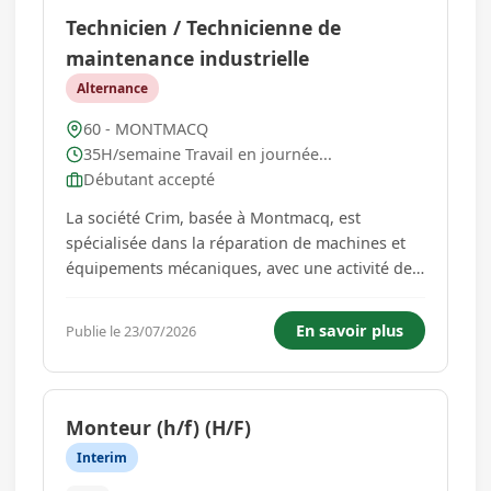
Technicien / Technicienne de
maintenance industrielle
Alternance
60 - MONTMACQ
35H/semaine Travail en journée...
Débutant accepté
La société Crim, basée à Montmacq, est
spécialisée dans la réparation de machines et
équipements mécaniques, avec une activité de
maintenance industrielle et chaudronnerie. Elle
s'associe avec Proméo et France Travail pour
En savoir plus
Publie le 23/07/2026
vous proposer un parcours de montée en
compétences unique: une...
Monteur (h/f) (H/F)
Interim