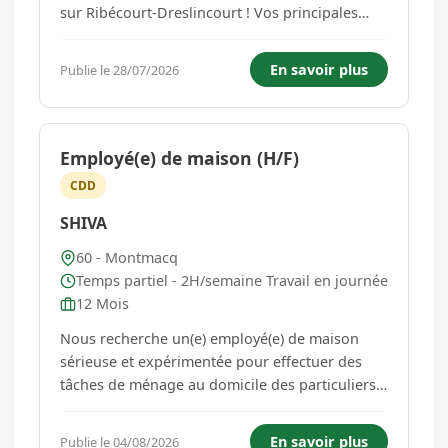
sur Ribécourt-Dreslincourt ! Vos principales
missions seront : - Veiller à la qualité des
contrôles réalisés - Rassembler les
En savoir plus
Publie le 28/07/2026
enregistrements nécessaires au dossier de
fabrication et à la traçabilité ...
Employé(e) de maison (H/F)
CDD
SHIVA
60 - Montmacq
Temps partiel - 2H/semaine Travail en journée
12 Mois
Nous recherche un(e) employé(e) de maison
sérieuse et expérimentée pour effectuer des
tâches de ménage au domicile des particuliers :
entretien des pièces Sur le secteur de
Montmacq une mission de 2h par semaine est
En savoir plus
Publie le 04/08/2026