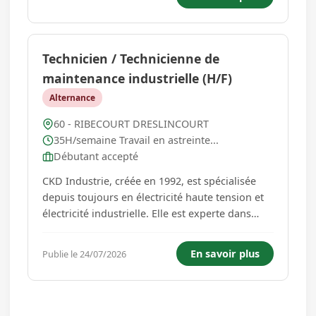
pourvoir dès que possible (diplôme ME
accepté). MISSION...
Technicien / Technicienne de
maintenance industrielle (H/F)
Alternance
60 - RIBECOURT DRESLINCOURT
35H/semaine Travail en astreinte...
Débutant accepté
CKD Industrie, créée en 1992, est spécialisée
depuis toujours en électricité haute tension et
électricité industrielle. Elle est experte dans
l'installation, le dépannage, l'expertise multi-
tensions et la maintenance. CKD Industrie
En savoir plus
Publie le 24/07/2026
s'associe avec Proméo et France Travail pour
vous propose...