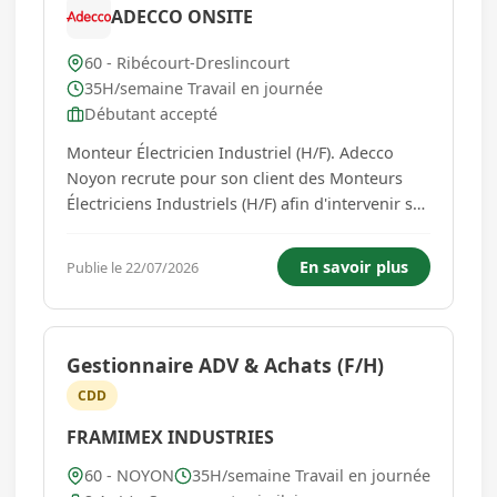
ADECCO ONSITE
60 - Ribécourt-Dreslincourt
35H/semaine Travail en journée
Débutant accepté
Monteur Électricien Industriel (H/F). Adecco
Noyon recrute pour son client des Monteurs
Électriciens Industriels (H/F) afin d'intervenir sur
un site industriel à Ribécourt-Dreslincourt (60).
Votre mission. Dans le cadre de travaux
En savoir plus
Publie le 22/07/2026
d'installation électrique sur site industriel, vous
serez ame...
Gestionnaire ADV & Achats (F/H)
CDD
FRAMIMEX INDUSTRIES
60 - NOYON
35H/semaine Travail en journée