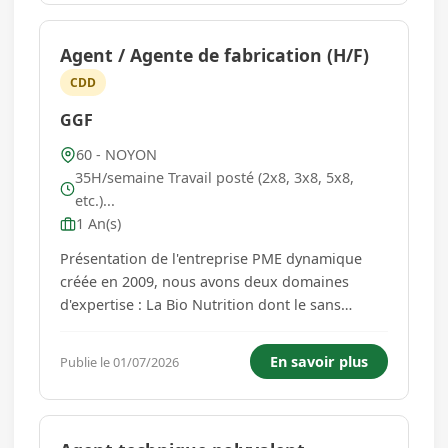
Agent / Agente de fabrication (H/F)
CDD
GGF
60 - NOYON
35H/semaine Travail posté (2x8, 3x8, 5x8,
etc.)...
1 An(s)
Présentation de l'entreprise PME dynamique
créée en 2009, nous avons deux domaines
d'expertise : La Bio Nutrition dont le sans
gluten et la boulangerie Bio. Composée de 170
collaborateurs sur quatre sites de production.
En savoir plus
Publie le 01/07/2026
Nous soutenons l'agriculture locale et
biologique contribuant ainsi à une...