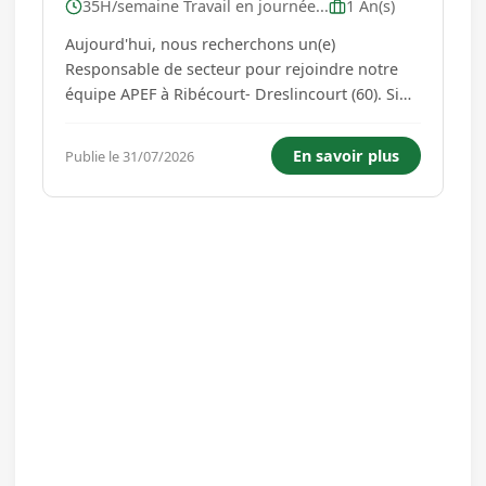
35H/semaine Travail en journée...
1 An(s)
Aujourd'hui, nous recherchons un(e)
Responsable de secteur pour rejoindre notre
équipe APEF à Ribécourt- Dreslincourt (60). Si
vous êtes à la recherche d'un poste alliant
management, gestion, sens du service et
En savoir plus
Publie le 31/07/2026
amélioration continue, ce rôle est fait pour vous
! Vos missions : Dans ce rôle ...