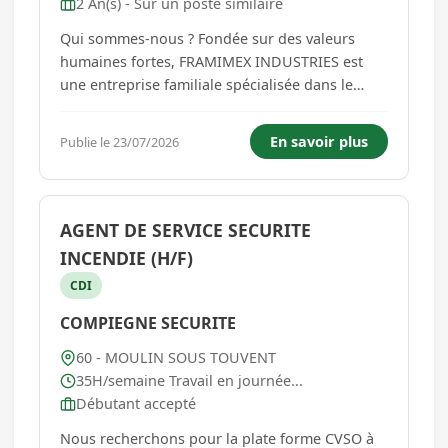
2 An(s) - Sur un poste similaire
Qui sommes-nous ? Fondée sur des valeurs
humaines fortes, FRAMIMEX INDUSTRIES est
une entreprise familiale spécialisée dans le
secteur industriel (BtoB), implantée
historiquement à Noyon. Rejoindre notre
En savoir plus
Publie le 23/07/2026
équipe, c'est intégrer une structure à taille
humaine où la proximité, la polyvalence ...
AGENT DE SERVICE SECURITE
INCENDIE (H/F)
CDI
COMPIEGNE SECURITE
60 - MOULIN SOUS TOUVENT
35H/semaine Travail en journée...
Débutant accepté
Nous recherchons pour la plate forme CVSO à