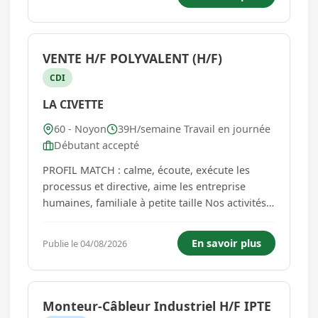
en attente...
VENTE H/F POLYVALENT (H/F)
CDI
LA CIVETTE
60 - Noyon
39H/semaine Travail en journée
Débutant accepté
PROFIL MATCH : calme, écoute, exécute les
processus et directive, aime les entreprise
humaines, familiale à petite taille Nos activités :
TABAC, FDJ, BOISSONS CHAUDE,
SANDWICHERIE, LIBRAIRIE, CADEAUX ET BIJOUX
En savoir plus
Publie le 04/08/2026
ACCESSOIRS... Opportunité CDI à long terme
Augmentation semestre, prime et autre...
Monteur-Câbleur Industriel H/F IPTE