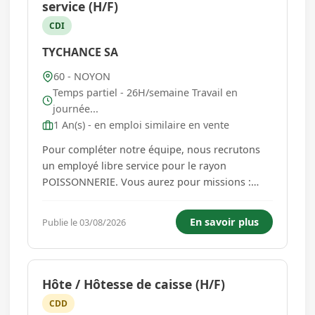
service (H/F)
CDI
TYCHANCE SA
60 - NOYON
Temps partiel - 26H/semaine Travail en
journée...
1 An(s) - en emploi similaire en vente
Pour compléter notre équipe, nous recrutons
un employé libre service pour le rayon
POISSONNERIE. Vous aurez pour missions :
Réalise la mise en rayon (installation, balisage,
étiquetage, ...) alimentaires sur une surface de
En savoir plus
Publie le 03/08/2026
vente selon la réglementation du commerce,
Approvisionner l'ensembl...
Hôte / Hôtesse de caisse (H/F)
CDD