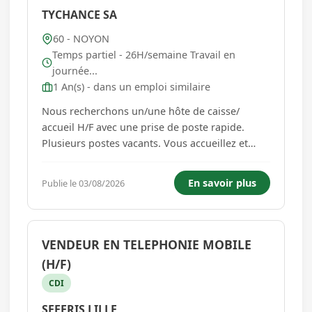
TYCHANCE SA
60 - NOYON
Temps partiel - 26H/semaine Travail en
journée...
1 An(s) - dans un emploi similaire
Nous recherchons un/une hôte de caisse/
accueil H/F avec une prise de poste rapide.
Plusieurs postes vacants. Vous accueillez et
orientez les clients dans le magasin Vous
enregistrez les achats, assurez l'encaissement
En savoir plus
Publie le 03/08/2026
des produits et gère la caisse Vous contrôlez le
flux des clients à la caisse...
VENDEUR EN TELEPHONIE MOBILE
(H/F)
CDI
SEFERIS LILLE