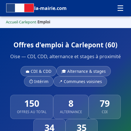
☰
la-mairie.com
Accueil
Carlepont
Emploi
›
›
Offres d'emploi à Carlepont (60)
Oise — CDI, CDD, alternance et stages à proximité
💼 CDI & CDD
🎓 Alternance & stages
⏱ Intérim
📍 Communes voisines
150
8
79
OFFRES AU TOTAL
ALTERNANCE
CDI
34
35