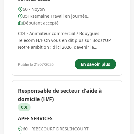
60 - Noyon
35H/semaine Travail en journée...
Débutant accepté
CDI - Animateur commercial / Bouygues
Telecom H/F On vous en dit plus sur Boost'UP.
Notre ambition : d'ici 2026, devenir le
partenaire de référence du réseau club
Bouygues Telecom. Partenaire exclusif
En savoir plus
Publie le 21/07/2026
Bouygues Telecom, nous distribuons depuis
plus de 20 ans les offres et services auprès des
...
Responsable de secteur d'aide à
domicile (H/F)
CDI
APEF SERVICES
60 - RIBECOURT DRESLINCOURT