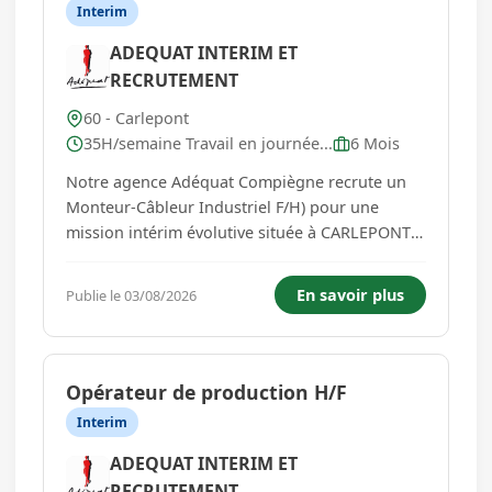
Interim
ADEQUAT INTERIM ET
RECRUTEMENT
60 - Carlepont
35H/semaine Travail en journée...
6 Mois
Notre agence Adéquat Compiègne recrute un
Monteur-Câbleur Industriel F/H) pour une
mission intérim évolutive située à CARLEPONT
pour son client spécialisé en Industrie . Vos
futures missions : Montage et assemblage *
En savoir plus
Publie le 03/08/2026
Réaliser l'assemblage mécanique des sous-
ensembles et équipements i...
Opérateur de production H/F
Interim
ADEQUAT INTERIM ET
RECRUTEMENT