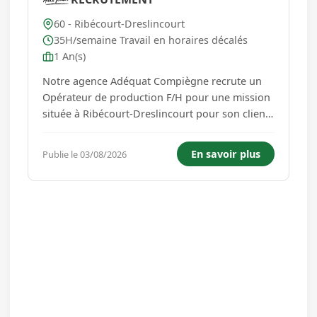
60 - Ribécourt-Dreslincourt
35H/semaine Travail en horaires décalés
1 An(s)
Notre agence Adéquat Compiègne recrute un
Opérateur de production F/H pour une mission
située à Ribécourt-Dreslincourt pour son client
spécialisé en industrie chimique. Vos futures
missions: Applique les consignes données par
En savoir plus
Publie le 03/08/2026
le chef de poste et lui rend compte Respecte le
planning de fa...