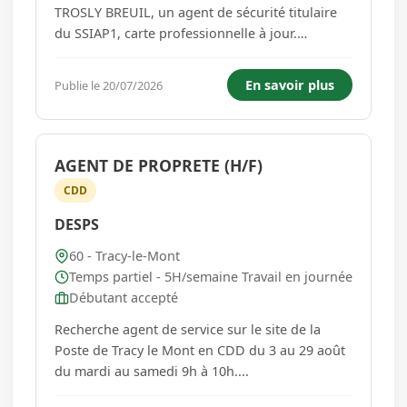
TROSLY BREUIL, un agent de sécurité titulaire
du SSIAP1, carte professionnelle à jour.
l'organisation de travail sera sur 13 vacations de
12h : de 7h à 19h ou de 19h à 7h00. débutant
En savoir plus
Publie le 20/07/2026
accepté. Une formation sur site sera prévue.
Poste à pour...
AGENT DE PROPRETE (H/F)
CDD
DESPS
60 - Tracy-le-Mont
Temps partiel - 5H/semaine Travail en journée
Débutant accepté
Recherche agent de service sur le site de la
Poste de Tracy le Mont en CDD du 3 au 29 août
du mardi au samedi 9h à 10h....