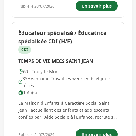
devez avoir la capacité d'agir de manière
En savoir plus
Publie le 28/07/2026
professionnelle et réfléchie en toute
circonstance. Vos princi...
Éducateur spécialisé / Éducatrice
spécialisée CDI (H/F)
CDI
TEMPS DE VIE MECS SAINT JEAN
60 - Tracy-le-Mont
35H/semaine Travail les week-ends et jours
fériés...
1 An(s)
La Maison d'Enfants à Caractère Social Saint
Jean , accueillant des enfants et adolescents
confiés par l'Aide Sociale à l'Enfance, recrute sur
le groupe des adolescents un(e) Éducateur
spécialisé / Éducatrice spécialisée en CDI à
En savoir plus
Publie le 24/07/2026