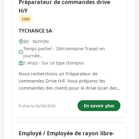
Préparateur de commandes drive
H/F
CDD
TYCHANCE SA
60 - NOYON
Temps partiel - 26H/semaine Travail en
journée...
1 An(s) - Sur ce type d'emploi
Nous recherchons un Préparateur de
commandes Drive H/F. Vous préparez les
commandes des clients pour le drive (scan des
produits en magasin - livraison aux clients dans
la zone drive). Vous faites preuve de rapidité et
En savoir plus
Publie le 03/08/2026
avez un sens de l'accueil client....
Employé / Employée de rayon libre-