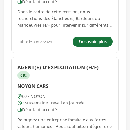
Débutant accepté
Dans le cadre de cette mission, nous
recherchons des Étancheurs, Bardeurs ou
Manoeuvres H/F pour intervenir sur différents
chantiers à Noyon et ses alentours. Vous
participerez aux travaux de préparation et
En savoir plus
Publie le 03/08/2026
d'approvisionnement du chantier, à la pose de
systèmes d'étanchéité ou de bardage, �...
AGENT(E) D'EXPLOITATION (H/F)
CDI
NOYON CARS
60 - NOYON
35H/semaine Travail en journée...
Débutant accepté
Rejoignez une entreprise familiale aux fortes
valeurs humaines ! Vous souhaitez intégrer une