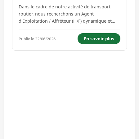
Dans le cadre de notre activité de transport
routier, nous recherchons un Agent
d'Exploitation / Affréteur (H/F) dynamique et
expérimenté pour rejoindre notre équipe. Ce
poste en CDD de 3 mois est à pourvoir
En savoir plus
Publie le 22/06/2026
rapidement et peut se poursuivre dans la
durée. Missions principales : -> Organisa...