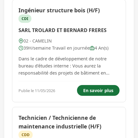
Ingénieur structure bois (H/F)
CDI
SARL TROLARD ET BERNARD FRERES
02 - CAMELIN
39H/semaine Travail en journée
4 An(s)
Dans le cadre de développement de notre
bureau d'études interne : Vous aurez la
responsabilité des projets de bâtiment en
structure bois : - Élaboration de devis, -
Réalisation d'études pour les structures bois, -
En savoir plus
Publie le 11/05/2026
Suivre l'évolution de la règlementation
technique et des normes en vigueur....
Technicien / Technicienne de
maintenance industrielle (H/F)
CDD