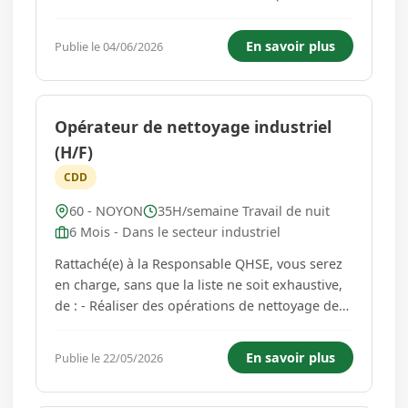
maçonnerie...)si possible, mais le profil de
toutes personnes ayant le souhait de découvrir
En savoir plus
Publie le 04/06/2026
ce métier sera étudié. Vous travaillerez en
hauteur. Des déplacements sont p...
Opérateur de nettoyage industriel
(H/F)
CDD
60 - NOYON
35H/semaine Travail de nuit
6 Mois - Dans le secteur industriel
Rattaché(e) à la Responsable QHSE, vous serez
en charge, sans que la liste ne soit exhaustive,
de : - Réaliser des opérations de nettoyage des
lignes de production et désinfecter les sols,
surfaces et matériels de production, des zones
En savoir plus
Publie le 22/05/2026
de stockage et conditionnement. - Respecter les
plans de...