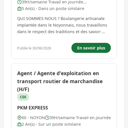
39H/semaine Travail en journée...
5 An(s) - Dans un poste similaire
QUI SOMMES-NOUS ? Boulangerie artisanale
implantée dans le Noyonnais, nous travaillons
dans le respect des traditions et des savoir-
faire. Dans le cadre d'un remplacement, de
congé de maladie, nous recherchons un(e)
En savoir plus
Publie le 30/06/2026
tourier(ère) passionné(e) pour rejoindre notre
équipe. VOS MISSIONS - Pré...
Agent / Agente d'exploitation en
transport routier de marchandise
(H/F)
CDI
PKM EXPRESS
60 - NOYON
39H/semaine Travail en journée
2 An(s) - Sur un poste similaire