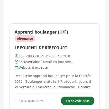
Apprenti boulanger (H/F)
Alternance
LE FOURNIL DE RIBECOURT
60 - RIBECOURT-DRESLINCOURT
35H/semaine Travail en journée...
Débutant accepté
Recherche apprenti boulanger pour la rentrée
2026 . Boulangerie située à Ribécourt , jours d
'ouverture du mercredi au dimanche . Horaire
du poste 12h15 ,19h15. Vous êtes motivés,
passionnés par le métier de la boulangerie et
En savoir plus
Publie le 16/07/2026
l'envie d 'apprendre....rejoignez notre équipe....