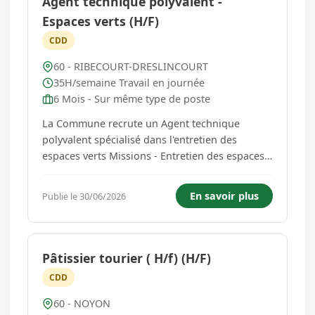
Agent technique polyvalent -
Espaces verts (H/F)
CDD
60 - RIBECOURT-DRESLINCOURT
35H/semaine Travail en journée
6 Mois - Sur même type de poste
La Commune recrute un Agent technique
polyvalent spécialisé dans l'entretien des
espaces verts Missions - Entretien des espaces
verts : tonte, débroussaillage, désherbage
manuel ou mécanique, arrosage, ramassage
En savoir plus
Publie le 30/06/2026
des feuilles - Plantations : massifs, arbustes,
arbres, fleurs saisonnières - Tail...
Pâtissier tourier ( H/f) (H/F)
CDD
60 - NOYON