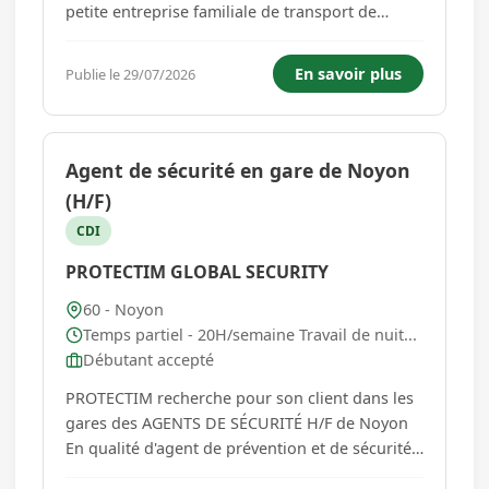
petite entreprise familiale de transport de
voyageurs où la proximité, la confiance et
l'engagement sont au cœur des relations
En savoir plus
Publie le 29/07/2026
humaines ? Vous recherchez un poste clé, au
cœur de l'exploitation, en l...
Agent de sécurité en gare de Noyon
(H/F)
CDI
PROTECTIM GLOBAL SECURITY
60 - Noyon
Temps partiel - 20H/semaine Travail de nuit...
Débutant accepté
PROTECTIM recherche pour son client dans les
gares des AGENTS DE SÉCURITÉ H/F de Noyon
En qualité d'agent de prévention et de sécurité,
vous représentez l'ordre et la rigueur. Vous