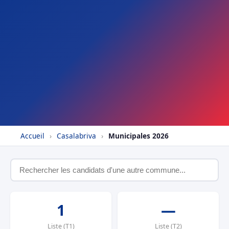
Accueil
›
Casalabriva
›
Municipales 2026
1
—
Liste (T1)
Liste (T2)