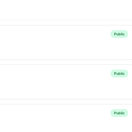
Public
Public
Public