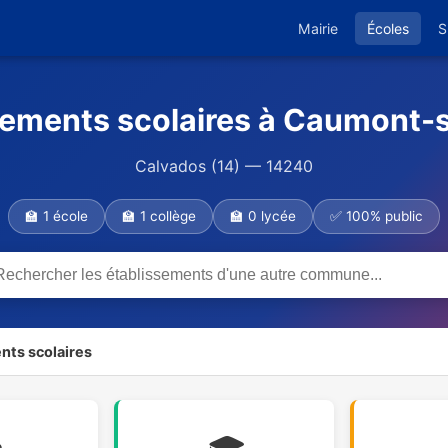
Mairie
Écoles
S
sements scolaires à Caumont-
Calvados (14) — 14240
🏫 1 école
🏫 1 collège
🏫 0 lycée
✅ 100% public
nts scolaires