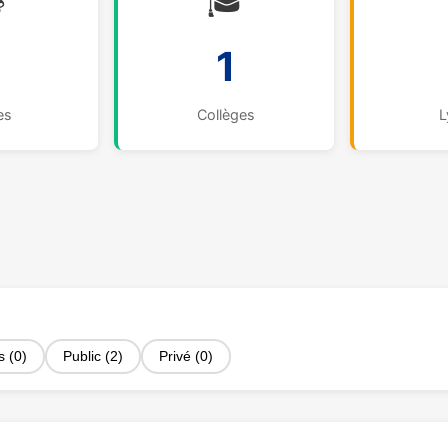

🎓
1
es
Collèges
L
s (0)
Public (2)
Privé (0)