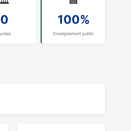
🏛️
🏢
0
100%
ycées
Enseignement public