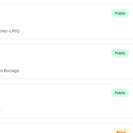
Public
lay-Littry
Public
en Bocage
Public
s
Privé