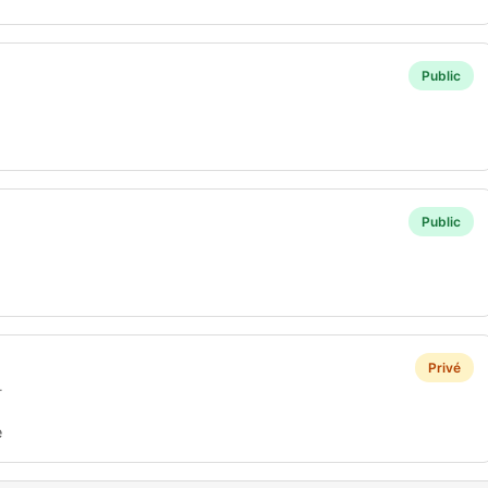
Public
Public
Privé
T
e