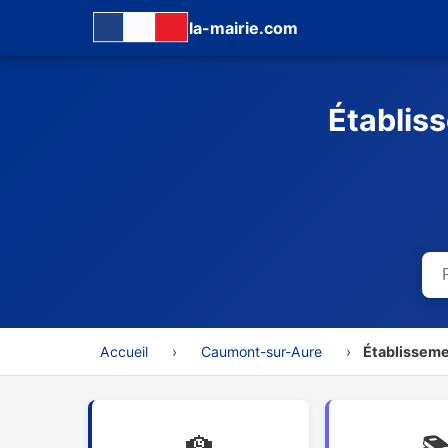
la-mairie.com
Établis
Accueil
›
Caumont-sur-Aure
›
Établisseme