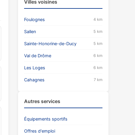
Villes voisines
Foulognes
4 km
Sallen
5 km
Sainte-Honorine-de-Ducy
5 km
Val de Drôme
6 km
Les Loges
6 km
Cahagnes
7 km
Autres services
Équipements sportifs
Offres d'emploi