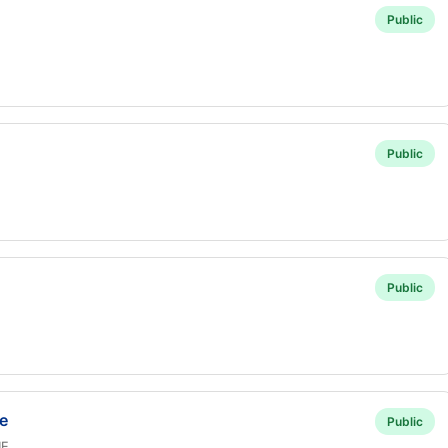
Public
Public
Public
ie
Public
UE