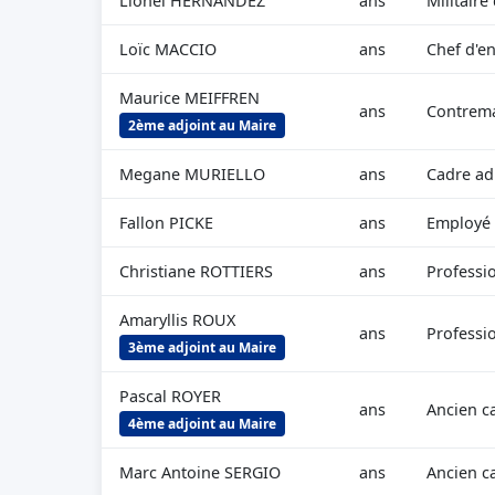
Lionel HERNANDEZ
ans
Militaire
Loïc MACCIO
ans
Chef d'en
Maurice MEIFFREN
ans
Contrema
2ème adjoint au Maire
Megane MURIELLO
ans
Cadre adm
Fallon PICKE
ans
Employé
Christiane ROTTIERS
ans
Professio
Amaryllis ROUX
ans
Professio
3ème adjoint au Maire
Pascal ROYER
ans
Ancien c
4ème adjoint au Maire
Marc Antoine SERGIO
ans
Ancien c