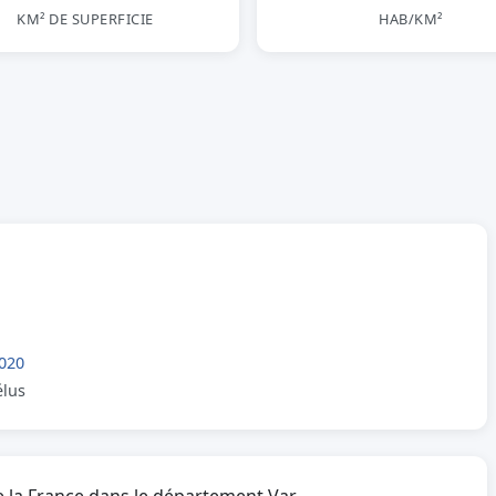
KM² DE SUPERFICIE
HAB/KM²
020
élus