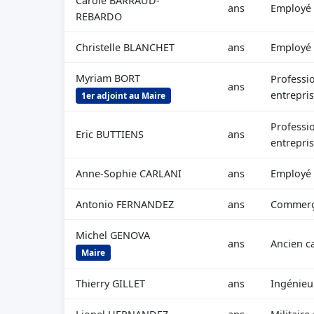
Carole BARRAUD-
ans
Employé c
REBARDO
Christelle BLANCHET
ans
Employé a
Myriam BORT
Professi
ans
entrepri
1er adjoint au Maire
Professi
Eric BUTTIENS
ans
entrepri
Anne-Sophie CARLANI
ans
Employé
Antonio FERNANDEZ
ans
Commerça
Michel GENOVA
ans
Ancien c
Maire
Thierry GILLET
ans
Ingénieu