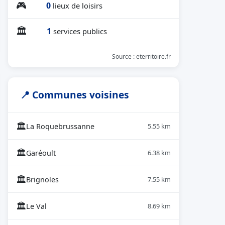
🎮
0
lieux de loisirs
🏛
1
services publics
Source : eterritoire.fr
📍 Communes voisines
🏛
La Roquebrussanne
5.55 km
🏛
Garéoult
6.38 km
🏛
Brignoles
7.55 km
🏛
Le Val
8.69 km