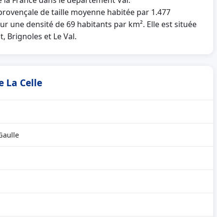
de la France dans le département Var.
ovençale de taille moyenne habitée par 1.477
our une densité de 69 habitants par km². Elle est située
 Brignoles et Le Val.
e La Celle
Gaulle