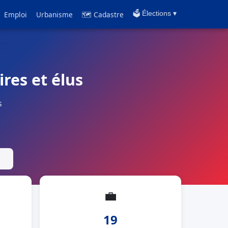
Emploi
Urbanisme
🗺 Cadastre
🗳️ Élections ▾
ires et élus
s
💼
19