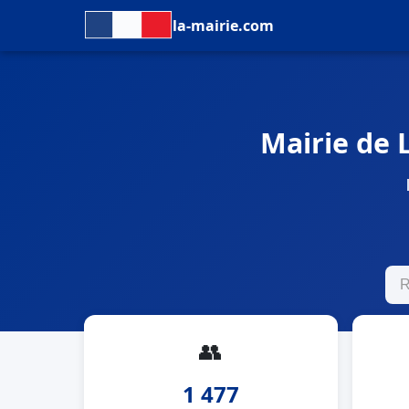
la-mairie.com
Mairie de L
👥
1 477