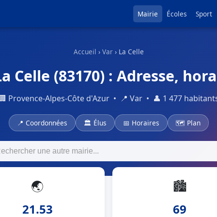
Mairie
Écoles
Sport
Accueil
›
Var
› La Celle
a Celle (83170) : Adresse, hora
🏢 Provence-Alpes-Côte d'Azur • 📍 Var • 👤 1 477 habitant
📍 Coordonnées
🏛 Élus
📅 Horaires
🗺 Plan
🌏
🏙
21.53
69