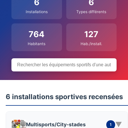
6
6
Installations
Types différents
764
127
Habitants
Hab./install.
6 installations sportives recensées
▼
Multisports/City-stades
1