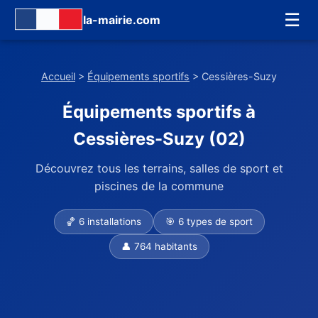
☰
la-mairie.com
Accueil
>
Équipements sportifs
> Cessières-Suzy
Équipements sportifs à
Cessières-Suzy (02)
Découvrez tous les terrains, salles de sport et
piscines de la commune
🏀 6 installations
🎯 6 types de sport
👤 764 habitants