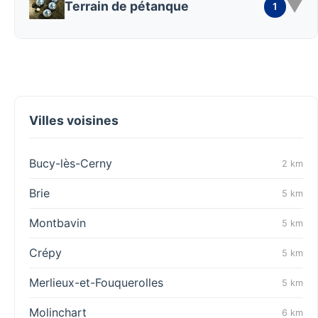
▼
Terrain de pétanque
1
Villes voisines
Bucy-lès-Cerny
2 km
Brie
5 km
Montbavin
5 km
Crépy
5 km
Merlieux-et-Fouquerolles
5 km
Molinchart
6 km