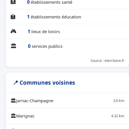
🏥
0
établissements santé
🏫
1
établissements éducation
🎮
1
lieux de loisirs
🏛
0
services publics
Source : eterritoire.fr
📍 Communes voisines
🏛
Jarnac-Champagne
3.6 km
🏛
Marignac
4.32 km