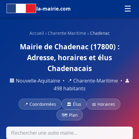
☰
la-mairie.com
Accueil
›
Charente-Maritime
› Chadenac
Mairie de Chadenac (17800) :
Adresse, horaires et élus
Chadenacais
🏢 Nouvelle-Aquitaine • 📍 Charente-Maritime • 👤
498 habitants
📍 Coordonnées
🏛 Élus
📅 Horaires
🗺 Plan