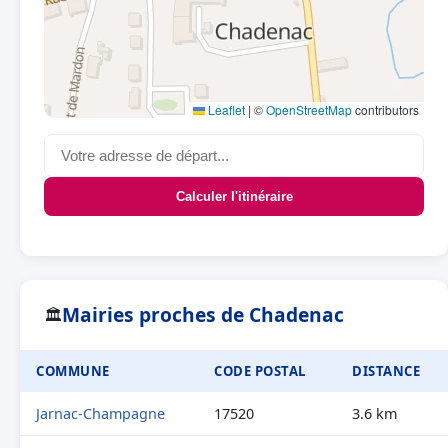
Leaflet
|
©
OpenStreetMap
contributors
Calculer l'itinéraire
Mairies proches de Chadenac
🏛
COMMUNE
CODE POSTAL
DISTANCE
Jarnac-Champagne
17520
3.6 km