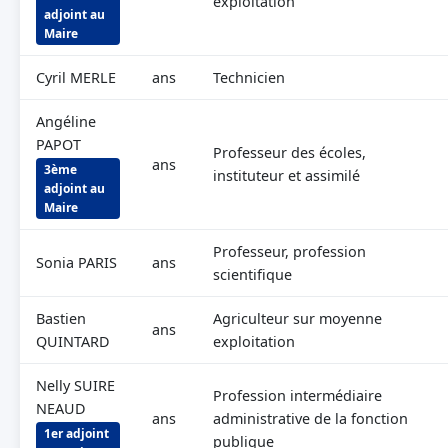
exploitation
adjoint au
Maire
Cyril MERLE
ans
Technicien
Angéline
PAPOT
Professeur des écoles,
ans
3ème
instituteur et assimilé
adjoint au
Maire
Professeur, profession
Sonia PARIS
ans
scientifique
Bastien
Agriculteur sur moyenne
ans
QUINTARD
exploitation
Nelly SUIRE
Profession intermédiaire
NEAUD
ans
administrative de la fonction
1er adjoint
publique