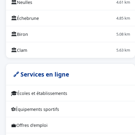
🏛
Neulles
4.61 km
🏛
Échebrune
4.85 km
🏛
Biron
5.08 km
🏛
Clam
5.63 km
🔗 Services en ligne
🎓
Écoles et établissements
⚽
Équipements sportifs
💼
Offres d'emploi