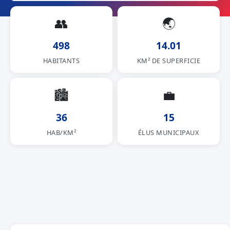
👥
🌏
498
14.01
HABITANTS
KM² DE SUPERFICIE
🏙
💼
36
15
HAB/KM²
ÉLUS MUNICIPAUX