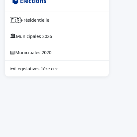
🗳 Élections
🇫🇷
Présidentielle
🏛
Municipales 2026
📅
Municipales 2020
📜
Législatives 1ère circ.