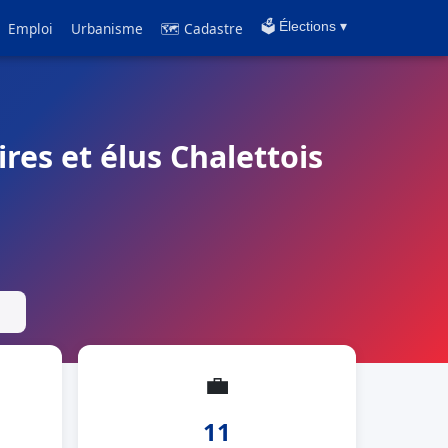
Emploi
Urbanisme
🗺 Cadastre
🗳️ Élections ▾
ires et élus Chalettois
💼
11