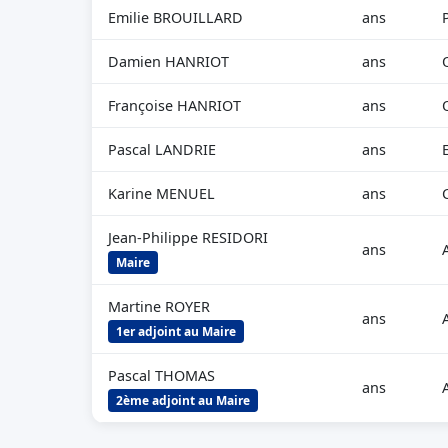
Emilie BROUILLARD
ans
Damien HANRIOT
ans
Françoise HANRIOT
ans
Pascal LANDRIE
ans
Karine MENUEL
ans
Jean-Philippe RESIDORI
ans
Maire
Martine ROYER
ans
1er adjoint au Maire
Pascal THOMAS
ans
2ème adjoint au Maire