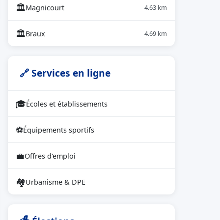
🏛
Magnicourt
4.63 km
🏛
Braux
4.69 km
🔗 Services en ligne
🎓
Écoles et établissements
⚽
Équipements sportifs
💼
Offres d'emploi
🏘
Urbanisme & DPE