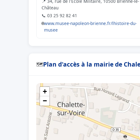
📍 34, rue de l'Ecole Militaire, 10500 Brienne-le-
Château
📞 03 25 92 82 41
🌐
www.musee-napoleon-brienne.fr/lhistoire-du-
musee
Plan d'accès à la mairie de Chal
🗺
+
−