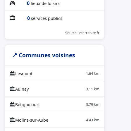
🎮
0
lieux de loisirs
🏛
0
services publics
Source : eterritoire.fr
📍 Communes voisines
🏛
Lesmont
1.64 km
🏛
Aulnay
3.11 km
🏛
Bétignicourt
3.79 km
🏛
Molins-sur-Aube
4.43 km