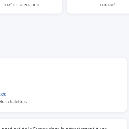
KM² DE SUPERFICIE
HAB/KM²
020
élus chalettois