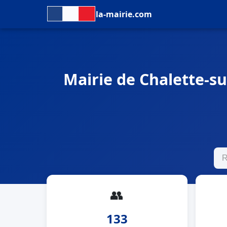
la-mairie.com
Mairie de Chalette-sur
👥
133