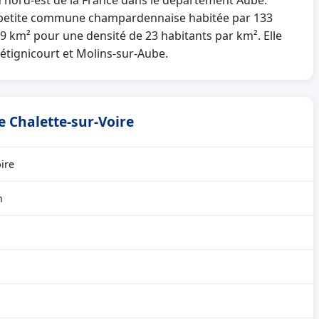
au nord-est de la France dans le département Aube.
 petite commune champardennaise habitée par 133
.69 km² pour une densité de 23 habitants par km². Elle
Bétignicourt et Molins-sur-Aube.
e Chalette-sur-Voire
ire
m