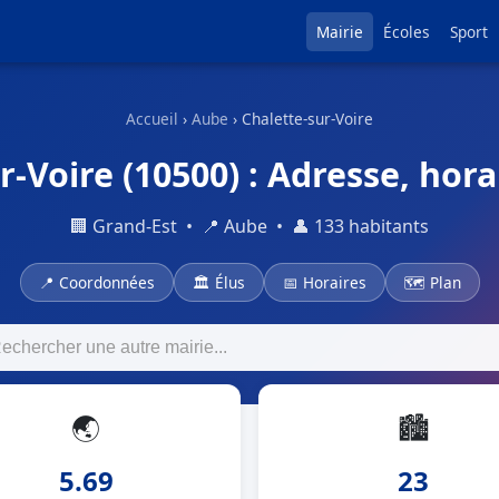
Mairie
Écoles
Sport
Accueil
›
Aube
› Chalette-sur-Voire
-Voire (10500) : Adresse, hora
🏢 Grand-Est • 📍 Aube • 👤 133 habitants
📍 Coordonnées
🏛 Élus
📅 Horaires
🗺 Plan
🌏
🏙
5.69
23