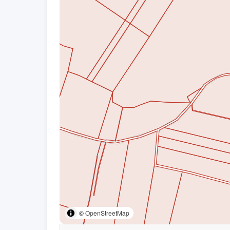
©
OpenStreetMap