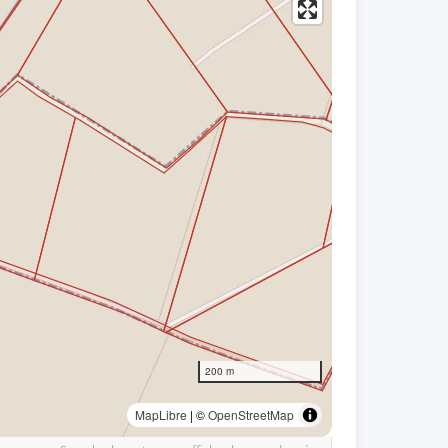
200 m
MapLibre
| ©
OpenStreetMap