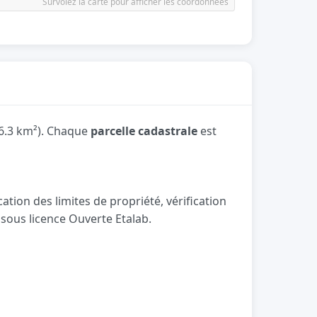
Survolez la carte pour afficher les coordonnées
 6.3 km²). Chaque
parcelle cadastrale
est
ation des limites de propriété, vérification
, sous licence Ouverte Etalab.