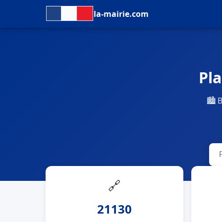
la-mairie.com
Pla
🏙 
🔗
21130