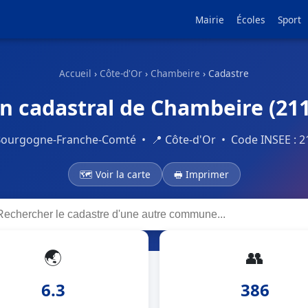
Mairie
Écoles
Sport
Accueil
›
Côte-d'Or
›
Chambeire
› Cadastre
n cadastral de Chambeire (21
Bourgogne-Franche-Comté • 📍 Côte-d'Or • Code INSEE : 2
🗺 Voir la carte
🖶 Imprimer
🌏
👥
6.3
386