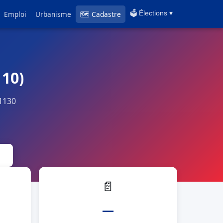
Emploi
Urbanisme
🗺 Cadastre
🗳️ Élections ▾
110)
1130
📄
—