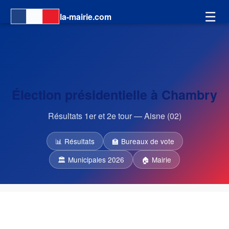
☰
la-mairie.com
Élection présidentielle à Chambry
Résultats 1er et 2e tour — Aisne (02)
📊 Résultats
🏫 Bureaux de vote
🏛 Municipales 2026
🏠 Mairie