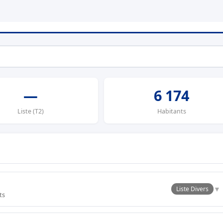
—
6 174
Liste (T2)
Habitants
▼
Liste Divers
ts