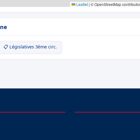
Leaflet
|
© OpenStreetMap contributo
ine
📋 Législatives 3ème circ.