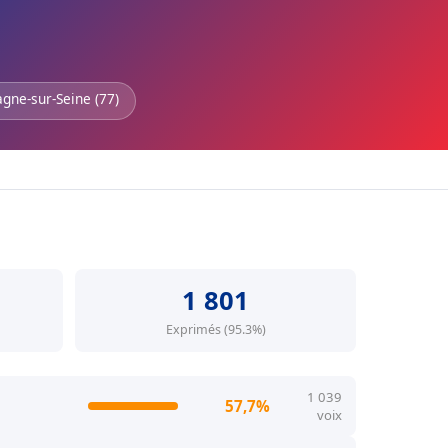
gne-sur-Seine (77)
1 801
Exprimés (95.3%)
1 039
57,7%
voix