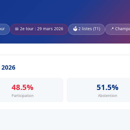
our
📅 2e tour : 29 mars 2026
🗳️ 2 listes (T1)
📍 Champa
s 2026
48.5%
51.5%
Participation
Abstention