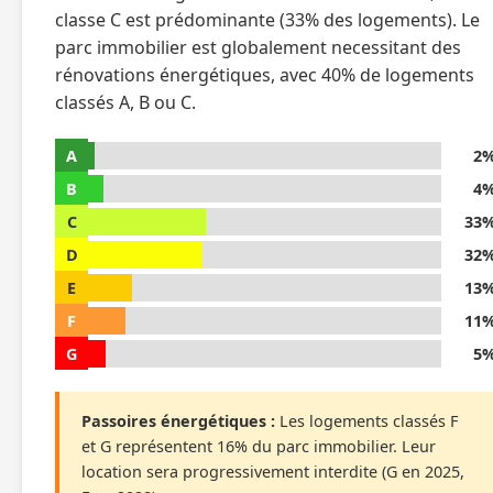
classe C est prédominante (33% des logements). Le
parc immobilier est globalement necessitant des
rénovations énergétiques, avec 40% de logements
classés A, B ou C.
A
2
B
4
C
33
D
32
E
13
F
11
G
5
Passoires énergétiques :
Les logements classés F
et G représentent 16% du parc immobilier. Leur
location sera progressivement interdite (G en 2025,