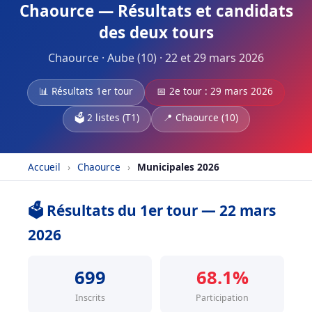
Chaource — Résultats et candidats
des deux tours
Chaource · Aube (10) · 22 et 29 mars 2026
📊 Résultats 1er tour
📅 2e tour : 29 mars 2026
🗳️ 2 listes (T1)
📍 Chaource (10)
Accueil
›
Chaource
›
Municipales 2026
🗳️ Résultats du 1er tour — 22 mars
2026
699
68.1%
Inscrits
Participation