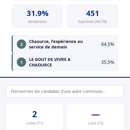
31.9%
451
Abstention
Exprimés (94.7%)
Chaource, l'expérience au
64,5%
2
service de demain
LE GOUT DE VIVRE A
35,5%
1
CHAOURCE
2
—
Listes (T1)
Liste (T2)