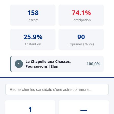
158
74.1%
Inscrits
Participation
25.9%
90
Abstention
Exprimés (76.9%)
La Chapelle aux Chasses,
100,0%
1
Poursuivons l'Élan
1
—