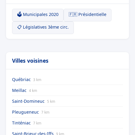
🗳️ Municipales 2020
🇫🇷 Présidentielle
📋 Législatives 3ème circ.
Villes voisines
Québriac
3 km
Meillac
4 km
Saint-Domineuc
5 km
Pleugueneuc
7 km
Tinténiac
7 km
Saint-Brieuc-des-Iffs
9 km