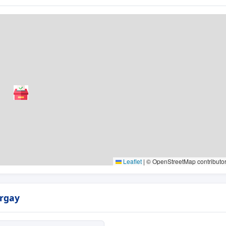
Leaflet
|
© OpenStreetMap contributo
urgay