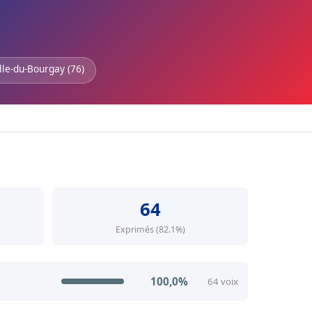
lle-du-Bourgay (76)
64
Exprimés (82.1%)
100,0%
64 voix