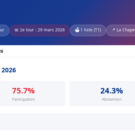
our
📅 2e tour : 29 mars 2026
🗳️ 1 liste (T1)
📍 La Chape
26
s 2026
75.7%
24.3%
Participation
Abstention