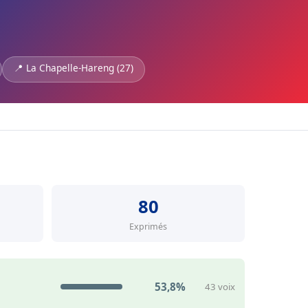
📍 La Chapelle-Hareng (27)
80
Exprimés
53,8%
43 voix