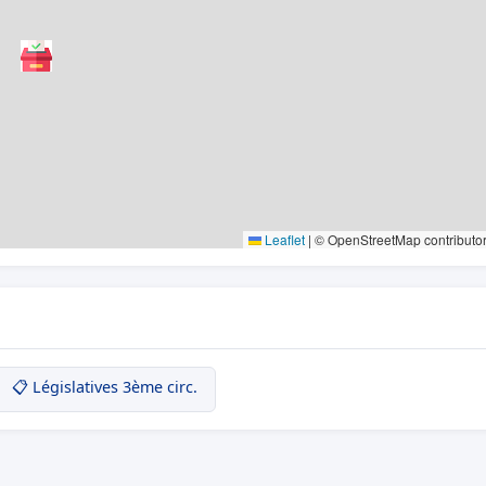
Leaflet
|
© OpenStreetMap contributo
📋 Législatives 3ème circ.