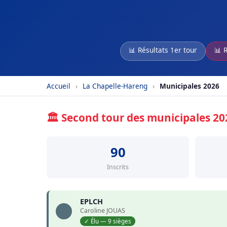
📊 Résultats 1er tour
📊 
Accueil
›
La Chapelle-Hareng
›
Municipales 2026
🏛️ Second tour des municipales 2
90
Inscrits
EPLCH
Caroline JOUAS
✓ Élu — 9 sièges