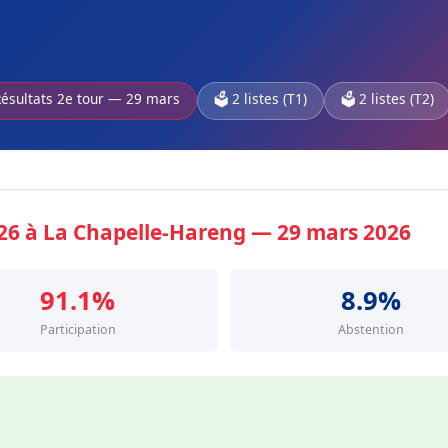
Résultats 2e tour — 29 mars
🗳️ 2 listes (T1)
🗳️ 2 listes (T2)
026 à La Chapelle-Hareng — 29 mars 2026
91.1%
8.9%
Participation
Abstention