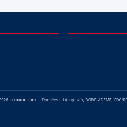
 2026
la-mairie.com
— Données : data.gouv.fr, DGFiP, ADEME, CDC/RP