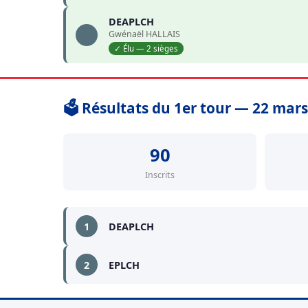
DEAPLCH
Gwénaël HALLAIS
✓ Élu — 2 sièges
🗳️ Résultats du 1er tour — 22 mar
90
Inscrits
1
DEAPLCH
2
EPLCH