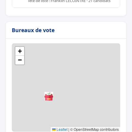
Tête de liste : Franklin LECOINTRE · 21 candidats
Bureaux de vote
+
−
Leaflet
|
© OpenStreetMap contributors