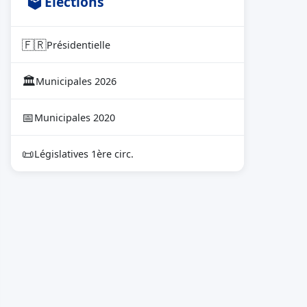
🗳 Élections
🇫🇷
Présidentielle
🏛
Municipales 2026
📅
Municipales 2020
📜
Législatives 1ère circ.