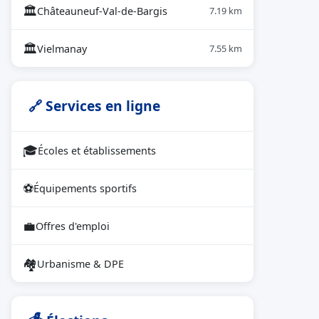
🏛
Châteauneuf-Val-de-Bargis
7.19 km
🏛
Vielmanay
7.55 km
🔗 Services en ligne
🎓
Écoles et établissements
⚽
Équipements sportifs
💼
Offres d'emploi
🏘
Urbanisme & DPE