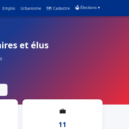
Emploi
Urbanisme
🗺 Cadastre
🗳️ Élections ▾
ires et élus
s
💼
11