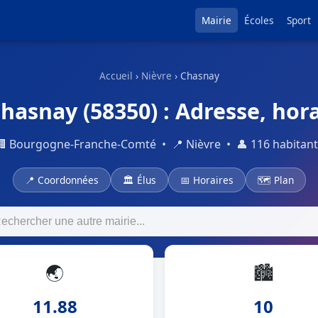
Mairie
Écoles
Sport
Accueil
›
Nièvre
› Chasnay
hasnay (58350) : Adresse, hora
🏢 Bourgogne-Franche-Comté • 📍 Nièvre • 👤 116 habitant
📍 Coordonnées
🏛 Élus
📅 Horaires
🗺 Plan
🌏
🏙
11.88
10