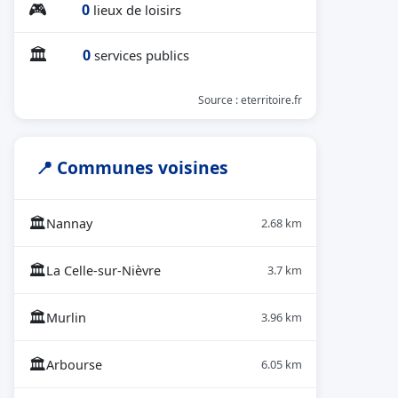
🎮
0
lieux de loisirs
🏛
0
services publics
Source : eterritoire.fr
📍 Communes voisines
🏛
Nannay
2.68 km
🏛
La Celle-sur-Nièvre
3.7 km
🏛
Murlin
3.96 km
🏛
Arbourse
6.05 km