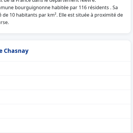
st de la France dans le département Nièvre.
mune bourguignonne habitée par 116 résidents . Sa
 de 10 habitants par km². Elle est située à proximité de
rse.
de Chasnay