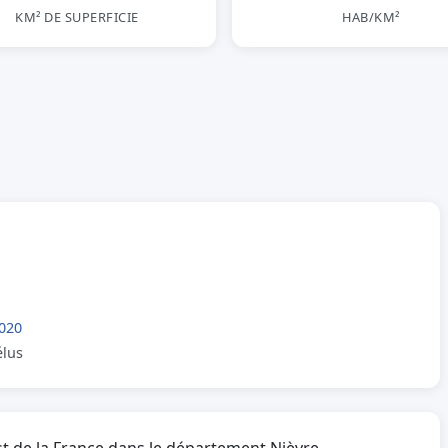
KM² DE SUPERFICIE
HAB/KM²
020
élus