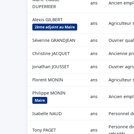
ans
Ancien empl
DUPERRIER
Alexis GILBERT
ans
Agriculteur 
2ème adjoint au Maire
Séverine GRANDJEAN
ans
Ouvrier qual
Christine JACQUET
ans
Ancienne pr
Jonathan JOUSSET
ans
Ouvrier agri
Florent MONIN
ans
Agriculteur 
Philippe MONIN
ans
Ancien empl
Maire
Isabelle NAUD
ans
Personnel de
Personne div
Tony PAGET
ans
retraité)