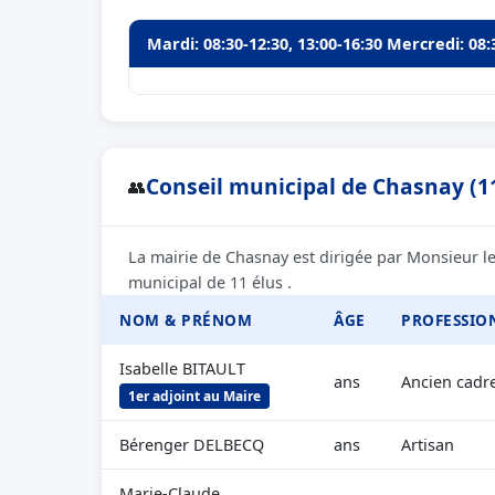
Mardi: 08:30-12:30, 13:00-16:30 Mercredi: 08:
Conseil municipal de Chasnay (11
👥
La mairie de Chasnay est dirigée par Monsieur l
municipal de 11 élus .
NOM & PRÉNOM
ÂGE
PROFESSIO
Isabelle BITAULT
ans
Ancien cadr
1er adjoint au Maire
Bérenger DELBECQ
ans
Artisan
Marie-Claude