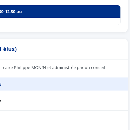
30-12:30 au
 élus)
e maire Philippe MONIN et administrée par un conseil
N
e