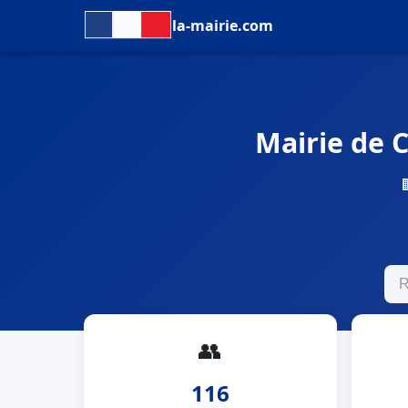
la-mairie.com
Mairie de C
👥
116