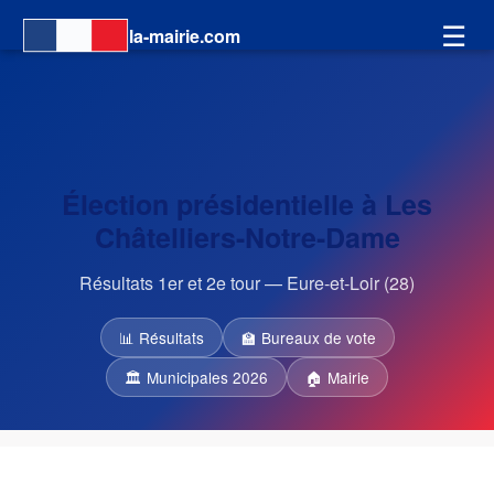
☰
la-mairie.com
Élection présidentielle à Les
Châtelliers-Notre-Dame
Résultats 1er et 2e tour — Eure-et-Loir (28)
📊 Résultats
🏫 Bureaux de vote
🏛 Municipales 2026
🏠 Mairie