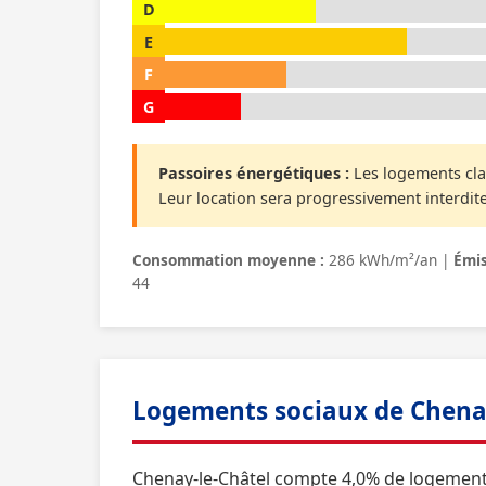
D
E
F
G
Passoires énergétiques :
Les logements cla
Leur location sera progressivement interdite
Consommation moyenne :
286 kWh/m²/an |
Émis
44
Logements sociaux de Chena
Chenay-le-Châtel compte 4,0% de logement