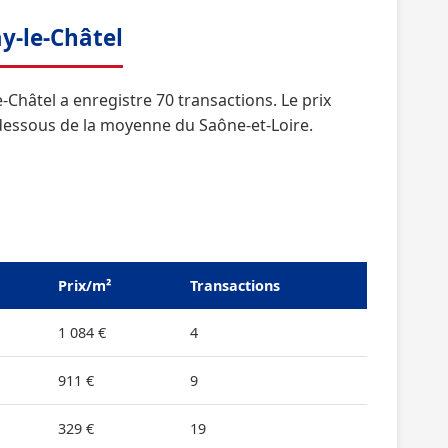
y-le-Châtel
Châtel a enregistre 70 transactions. Le prix
-dessous de la moyenne du Saône-et-Loire.
Prix/m²
Transactions
1 084 €
4
911 €
9
329 €
19