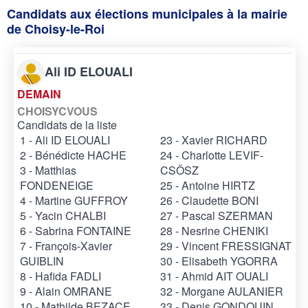
Candidats aux élections municipales à la mairie
de Choisy-le-Roi
Ali ID ELOUALI
DEMAIN
CHOISYCVOUS
Candidats de la liste
1 - Ali ID ELOUALI
23 - Xavier RICHARD
2 - Bénédicte HACHE
24 - Charlotte LEVIF-
3 - Matthias
CSÖSZ
FONDENEIGE
25 - Antoine HIRTZ
4 - Martine GUFFROY
26 - Claudette BONI
5 - Yacin CHALBI
27 - Pascal SZERMAN
6 - Sabrina FONTAINE
28 - Nesrine CHENIKI
7 - François-Xavier
29 - Vincent FRESSIGNAT
GUIBLIN
30 - Elisabeth YGORRA
8 - Hafida FADLI
31 - Ahmid AIT OUALI
9 - Alain OMRANE
32 - Morgane AULANIER
10 - Mathilde BEZACE
33 - Denis GONDOUIN