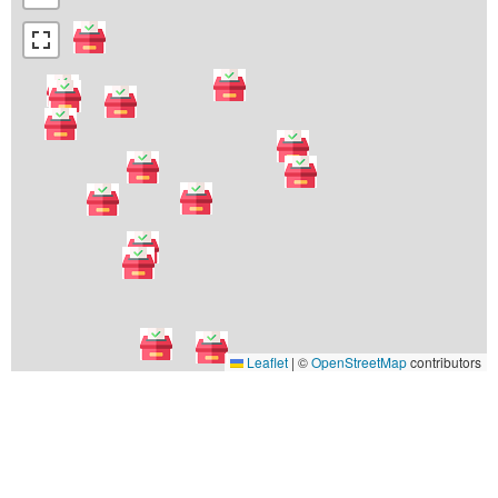
Leaflet
|
©
OpenStreetMap
contributors