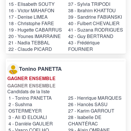
15 - Elisabeth SOUTY
37 - Sylvia TRIPODI
16 - Victor MAHAFON
38 - Ibrahim KHATTOU
17 - Denise LIMEA
39 - Sandrine FABIANSKI
18 - Christophe FARE
40 - Fulbert CHEVALIER
19 - Hugette CABARRUS
41 - Suzana RODRIGUES
20 - Younes IMARRAINE
42 - Guy BERTRAND
21 - Nadia TEBBAL
43 - Frédérique
22 - Claude PICARD
FOURNIER
Tonino PANETTA
GAGNER ENSEMBLE
GAGNER ENSEMBLE
Candidats de la liste
1 - Tonino PANETTA
25 - Henrique MARQUES
2 - Sushma
26 - Hancès SASU
OSTERMEYER
27 - Karim GARROUT
3 - Ali ID ELOUALI
28 - Isabelle DE
4 - Danièle GAULIER
CHANTÉRAC
5 - Vasco COELHO
29 - Alain OMRANE