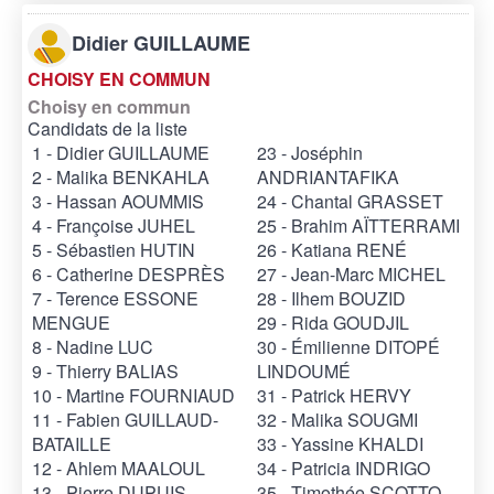
Didier GUILLAUME
CHOISY EN COMMUN
Choisy en commun
Candidats de la liste
1 - Didier GUILLAUME
23 - Joséphin
2 - Malika BENKAHLA
ANDRIANTAFIKA
3 - Hassan AOUMMIS
24 - Chantal GRASSET
4 - Françoise JUHEL
25 - Brahim AÏTTERRAMI
5 - Sébastien HUTIN
26 - Katiana RENÉ
6 - Catherine DESPRÈS
27 - Jean-Marc MICHEL
7 - Terence ESSONE
28 - Ilhem BOUZID
MENGUE
29 - Rida GOUDJIL
8 - Nadine LUC
30 - Émilienne DITOPÉ
9 - Thierry BALIAS
LINDOUMÉ
10 - Martine FOURNIAUD
31 - Patrick HERVY
11 - Fabien GUILLAUD-
32 - Malika SOUGMI
BATAILLE
33 - Yassine KHALDI
12 - Ahlem MAALOUL
34 - Patricia INDRIGO
13 - Pierre DUPUIS
35 - Timothée SCOTTO