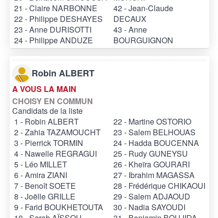
21 - Claire NARBONNE
42 - Jean-Claude
22 - Philippe DESHAYES
DECAUX
23 - Anne DURISOTTI
43 - Anne
24 - Philippe ANDUZE
BOURGUIGNON
Robin ALBERT
A VOUS LA MAIN
CHOISY EN COMMUN
Candidats de la liste
1 - Robin ALBERT
22 - Martine OSTORIO
2 - Zahia TAZAMOUCHT
23 - Salem BELHOUAS
3 - Pierrick TORMIN
24 - Hadda BOUCENNA
4 - Nawelle REGRAGUI
25 - Rudy GUNEYSU
5 - Léo MILLET
26 - Kheïra GOURARI
6 - Amira ZIANI
27 - Ibrahim MAGASSA
7 - Benoît SOETE
28 - Frédérique CHIKAOUI
8 - Joëlle GRILLE
29 - Salem ADJAOUD
9 - Farid BOUKHETOUTA
30 - Nadia SAYOUDI
10 - Sarah AÏSSOU
31 - Benjamin BOUJIDA