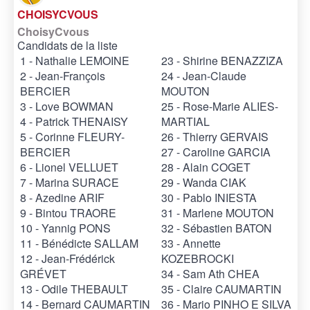
CHOISYCVOUS
ChoisyCvous
Candidats de la liste
1 - Nathalie LEMOINE
23 - Shirine BENAZZIZA
2 - Jean-François
24 - Jean-Claude
BERCIER
MOUTON
3 - Love BOWMAN
25 - Rose-Marie ALIES-
4 - Patrick THENAISY
MARTIAL
5 - Corinne FLEURY-
26 - Thierry GERVAIS
BERCIER
27 - Caroline GARCIA
6 - Lionel VELLUET
28 - Alain COGET
7 - Marina SURACE
29 - Wanda CIAK
8 - Azedine ARIF
30 - Pablo INIESTA
9 - Bintou TRAORE
31 - Marlene MOUTON
10 - Yannig PONS
32 - Sébastien BATON
11 - Bénédicte SALLAM
33 - Annette
12 - Jean-Frédérick
KOZEBROCKI
GRÉVET
34 - Sam Ath CHEA
13 - Odile THEBAULT
35 - Claire CAUMARTIN
14 - Bernard CAUMARTIN
36 - Mario PINHO E SILVA