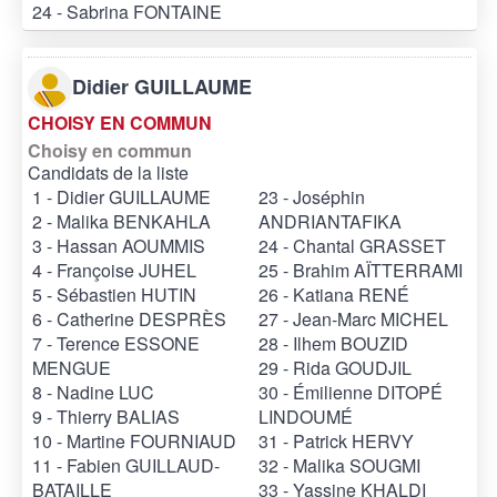
24 - Sabrina FONTAINE
Didier GUILLAUME
CHOISY EN COMMUN
Choisy en commun
Candidats de la liste
1 - Didier GUILLAUME
23 - Joséphin
2 - Malika BENKAHLA
ANDRIANTAFIKA
3 - Hassan AOUMMIS
24 - Chantal GRASSET
4 - Françoise JUHEL
25 - Brahim AÏTTERRAMI
5 - Sébastien HUTIN
26 - Katiana RENÉ
6 - Catherine DESPRÈS
27 - Jean-Marc MICHEL
7 - Terence ESSONE
28 - Ilhem BOUZID
MENGUE
29 - Rida GOUDJIL
8 - Nadine LUC
30 - Émilienne DITOPÉ
9 - Thierry BALIAS
LINDOUMÉ
10 - Martine FOURNIAUD
31 - Patrick HERVY
11 - Fabien GUILLAUD-
32 - Malika SOUGMI
BATAILLE
33 - Yassine KHALDI