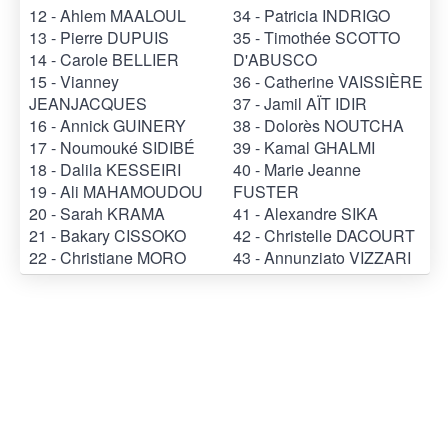
12 - Ahlem MAALOUL
34 - Patricia INDRIGO
13 - Pierre DUPUIS
35 - Timothée SCOTTO
14 - Carole BELLIER
D'ABUSCO
15 - Vianney
36 - Catherine VAISSIÈRE
JEANJACQUES
37 - Jamil AÏT IDIR
16 - Annick GUINERY
38 - Dolorès NOUTCHA
17 - Noumouké SIDIBÉ
39 - Kamal GHALMI
18 - Dalila KESSEIRI
40 - Marie Jeanne
19 - Ali MAHAMOUDOU
FUSTER
20 - Sarah KRAMA
41 - Alexandre SIKA
21 - Bakary CISSOKO
42 - Christelle DACOURT
22 - Christiane MORO
43 - Annunziato VIZZARI