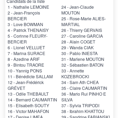
Candidats de la liste
1 - Nathalie LEMOINE
24 - Jean-Claude
2 - Jean-François
MOUTON
BERCIER
25 - Rose-Marie ALIES-
3 - Love BOWMAN
MARTIAL
4 - Patrick THENAISY
26 - Thierry GERVAIS
5 - Corinne FLEURY-
27 - Caroline GARCIA
BERCIER
28 - Alain COGET
6 - Lionel VELLUET
29 - Wanda CIAK
7 - Marina SURACE
30 - Pablo INIESTA
8 - Azedine ARIF
31 - Marlene MOUTON
9 - Bintou TRAORE
32 - Sébastien BATON
10 - Yannig PONS
33 - Annette
11 - Bénédicte SALLAM
KOZEBROCKI
12 - Jean-Frédérick
34 - Sam Ath CHEA
GRÉVET
35 - Claire CAUMARTIN
13 - Odile THEBAULT
36 - Mario Rui PINHO E
14 - Bernard CAUMARTIN
SILVA
15 - Elisabeth SOUTY
37 - Sylvia TRIPODI
16 - Victor MAHAFON
38 - Ibrahim KHATTOU
17 - Denise LIMEA
39 - Sandrine FABIANSKI