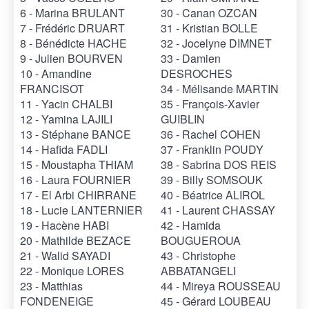
6 - Marina BRULANT
30 - Canan OZCAN
7 - Frédéric DRUART
31 - Kristian BOLLE
8 - Bénédicte HACHE
32 - Jocelyne DIMNET
9 - Julien BOURVEN
33 - Damien
10 - Amandine
DESROCHES
FRANCISOT
34 - Mélisande MARTIN
11 - Yacin CHALBI
35 - François-Xavier
12 - Yamina LAJILI
GUIBLIN
13 - Stéphane BANCE
36 - Rachel COHEN
14 - Hafida FADLI
37 - Franklin POUDY
15 - Moustapha THIAM
38 - Sabrina DOS REIS
16 - Laura FOURNIER
39 - Billy SOMSOUK
17 - El Arbi CHIRRANE
40 - Béatrice ALIROL
18 - Lucie LANTERNIER
41 - Laurent CHASSAY
19 - Hacène HABI
42 - Hamida
20 - Mathilde BEZACE
BOUGUEROUA
21 - Walid SAYADI
43 - Christophe
22 - Monique LORES
ABBATANGELI
23 - Matthias
44 - Mireya ROUSSEAU
FONDENEIGE
45 - Gérard LOUBEAU