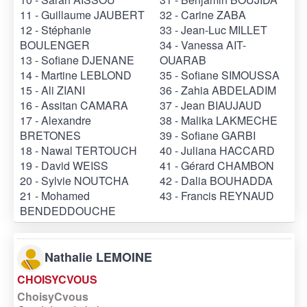
11 - Guillaume JAUBERT
32 - Carine ZABA
12 - Stéphanie
33 - Jean-Luc MILLET
BOULENGER
34 - Vanessa AIT-
13 - Sofiane DJENANE
OUARAB
14 - Martine LEBLOND
35 - Sofiane SIMOUSSA
15 - Ali ZIANI
36 - Zahia ABDELADIM
16 - Assitan CAMARA
37 - Jean BIAUJAUD
17 - Alexandre
38 - Malika LAKMECHE
BRETONES
39 - Sofiane GARBI
18 - Nawal TERTOUCH
40 - Juliana HACCARD
19 - David WEISS
41 - Gérard CHAMBON
20 - Sylvie NOUTCHA
42 - Dalia BOUHADDA
21 - Mohamed
43 - Francis REYNAUD
BENDEDDOUCHE
Nathalie LEMOINE
CHOISYCVOUS
ChoisyCvous