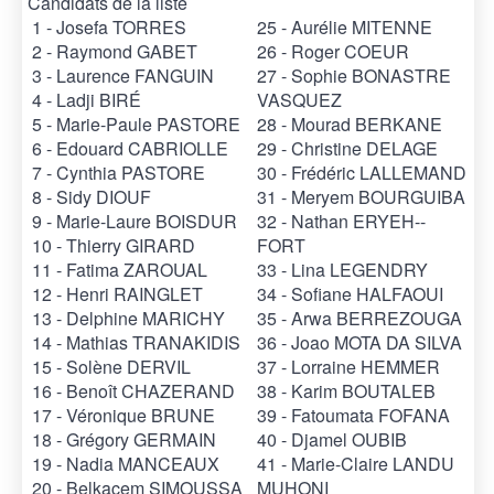
Candidats de la liste
1 - Josefa TORRES
25 - Aurélie MITENNE
2 - Raymond GABET
26 - Roger COEUR
3 - Laurence FANGUIN
27 - Sophie BONASTRE
4 - Ladji BIRÉ
VASQUEZ
5 - Marie-Paule PASTORE
28 - Mourad BERKANE
6 - Edouard CABRIOLLE
29 - Christine DELAGE
7 - Cynthia PASTORE
30 - Frédéric LALLEMAND
8 - Sidy DIOUF
31 - Meryem BOURGUIBA
9 - Marie-Laure BOISDUR
32 - Nathan ERYEH--
10 - Thierry GIRARD
FORT
11 - Fatima ZAROUAL
33 - Lina LEGENDRY
12 - Henri RAINGLET
34 - Sofiane HALFAOUI
13 - Delphine MARICHY
35 - Arwa BERREZOUGA
14 - Mathias TRANAKIDIS
36 - Joao MOTA DA SILVA
15 - Solène DERVIL
37 - Lorraine HEMMER
16 - Benoît CHAZERAND
38 - Karim BOUTALEB
17 - Véronique BRUNE
39 - Fatoumata FOFANA
18 - Grégory GERMAIN
40 - Djamel OUBIB
19 - Nadia MANCEAUX
41 - Marie-Claire LANDU
20 - Belkacem SIMOUSSA
MUHONI