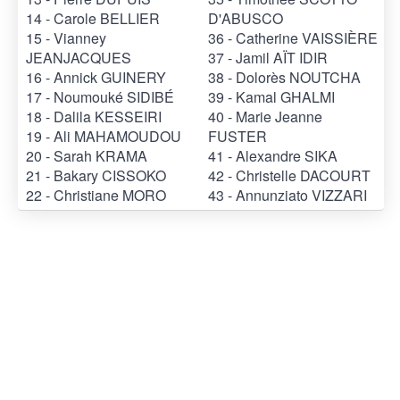
14 - Carole BELLIER
D'ABUSCO
15 - Vianney
36 - Catherine VAISSIÈRE
JEANJACQUES
37 - Jamil AÏT IDIR
16 - Annick GUINERY
38 - Dolorès NOUTCHA
17 - Noumouké SIDIBÉ
39 - Kamal GHALMI
18 - Dalila KESSEIRI
40 - Marie Jeanne
19 - Ali MAHAMOUDOU
FUSTER
20 - Sarah KRAMA
41 - Alexandre SIKA
21 - Bakary CISSOKO
42 - Christelle DACOURT
22 - Christiane MORO
43 - Annunziato VIZZARI