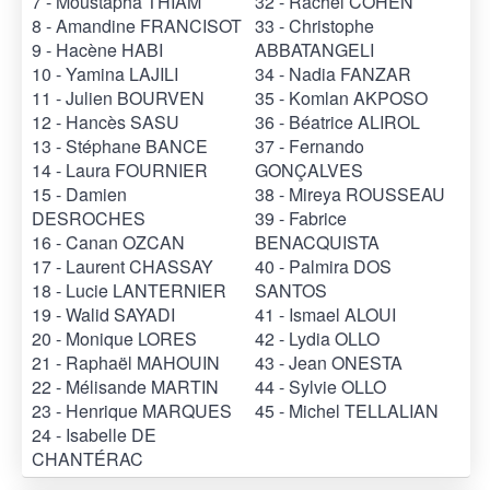
7 - Moustapha THIAM
32 - Rachel COHEN
8 - Amandine FRANCISOT
33 - Christophe
9 - Hacène HABI
ABBATANGELI
10 - Yamina LAJILI
34 - Nadia FANZAR
11 - Julien BOURVEN
35 - Komlan AKPOSO
12 - Hancès SASU
36 - Béatrice ALIROL
13 - Stéphane BANCE
37 - Fernando
14 - Laura FOURNIER
GONÇALVES
15 - Damien
38 - Mireya ROUSSEAU
DESROCHES
39 - Fabrice
16 - Canan OZCAN
BENACQUISTA
17 - Laurent CHASSAY
40 - Palmira DOS
18 - Lucie LANTERNIER
SANTOS
19 - Walid SAYADI
41 - Ismael ALOUI
20 - Monique LORES
42 - Lydia OLLO
21 - Raphaël MAHOUIN
43 - Jean ONESTA
22 - Mélisande MARTIN
44 - Sylvie OLLO
23 - Henrique MARQUES
45 - Michel TELLALIAN
24 - Isabelle DE
CHANTÉRAC