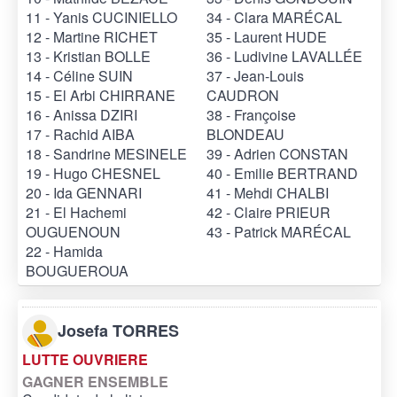
11 - Yanis CUCINIELLO
34 - Clara MARÉCAL
12 - Martine RICHET
35 - Laurent HUDE
13 - Kristian BOLLE
36 - Ludivine LAVALLÉE
14 - Céline SUIN
37 - Jean-Louis
15 - El Arbi CHIRRANE
CAUDRON
16 - Anissa DZIRI
38 - Françoise
17 - Rachid AIBA
BLONDEAU
18 - Sandrine MESINELE
39 - Adrien CONSTAN
19 - Hugo CHESNEL
40 - Emilie BERTRAND
20 - Ida GENNARI
41 - Mehdi CHALBI
21 - El Hachemi
42 - Claire PRIEUR
OUGUENOUN
43 - Patrick MARÉCAL
22 - Hamida
BOUGUEROUA
Josefa TORRES
LUTTE OUVRIERE
GAGNER ENSEMBLE