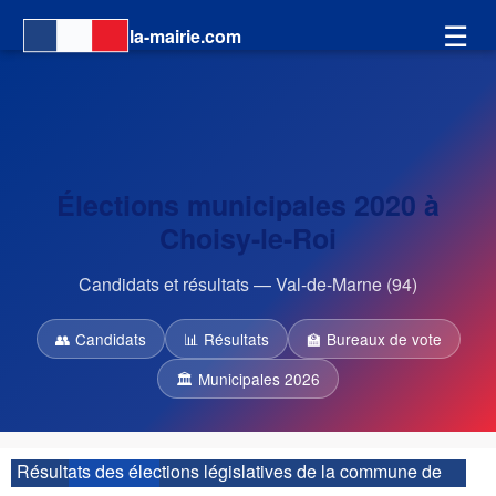
☰
la-mairie.com
Élections municipales 2020 à
Choisy-le-Roi
Candidats et résultats — Val-de-Marne (94)
👥 Candidats
📊 Résultats
🏫 Bureaux de vote
🏛 Municipales 2026
Résultats des élections législatives de la commune de
Choisy-le-Roi :
| 2ème circonscription