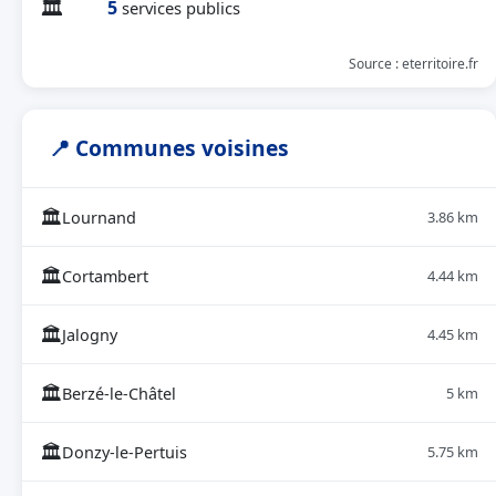
🏛
5
services publics
Source : eterritoire.fr
📍 Communes voisines
🏛
Lournand
3.86 km
🏛
Cortambert
4.44 km
🏛
Jalogny
4.45 km
🏛
Berzé-le-Châtel
5 km
🏛
Donzy-le-Pertuis
5.75 km