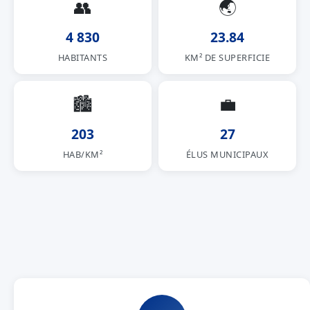
👥
🌏
4 830
23.84
HABITANTS
KM² DE SUPERFICIE
🏙
💼
203
27
HAB/KM²
ÉLUS MUNICIPAUX