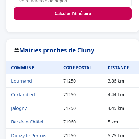
Calculer l'itinéraire
Mairies proches de Cluny
🏛
COMMUNE
CODE POSTAL
DISTANCE
Lournand
71250
3.86 km
Cortambert
71250
4.44 km
Jalogny
71250
4.45 km
Berzé-le-Châtel
71960
5 km
Donzy-le-Pertuis
71250
5.75 km