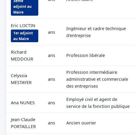
3ème
adjoint au
Maire
Eric LOCTIN
Ingénieur et cadre technique
ans
1er adjoint
d'entreprise
au Maire
Richard
ans
Profession libérale
MEDDOUR
Profession intermédiaire
Celyssia
ans
administrative et commerciale
MESTAYER
des entreprises
Employé civil et agent de
Ana NUNES
ans
service de la fonction publique
Jean-Claude
ans
Ancien ouvrier
PORTAILLER