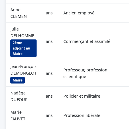
Anne
ans
Ancien employé
CLEMENT
Julie
DELHOMME
ans
Commerçant et assimilé
2ème
adjoint au
Maire
Jean-François
Professeur, profession
DEMONGEOT
ans
scientifique
Maire
Nadège
ans
Policier et militaire
DUFOUR
Marie
ans
Profession libérale
FAUVET