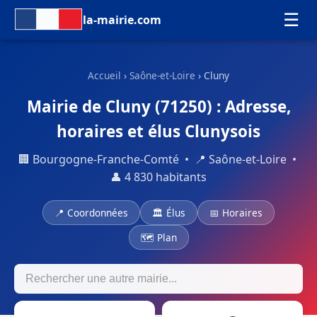
☰
la-mairie.com
Accueil
›
Saône-et-Loire
› Cluny
Mairie de Cluny (71250) : Adresse,
horaires et élus Clunysois
🏢 Bourgogne-Franche-Comté • 📍 Saône-et-Loire •
👤 4 830 habitants
📍 Coordonnées
🏛 Élus
📅 Horaires
🗺 Plan