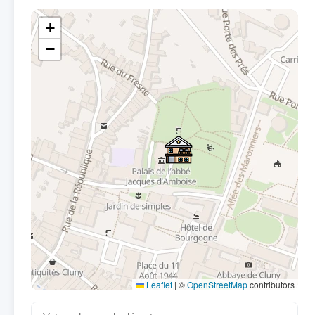
+
−
Leaflet
|
©
OpenStreetMap
contributors