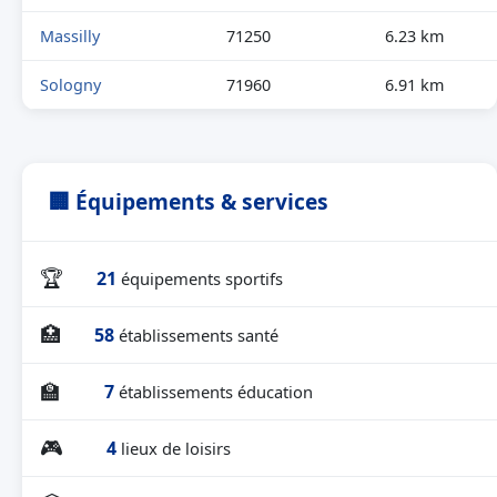
Massilly
71250
6.23 km
Sologny
71960
6.91 km
🏢 Équipements & services
🏆
21
équipements sportifs
🏥
58
établissements santé
🏫
7
établissements éducation
🎮
4
lieux de loisirs