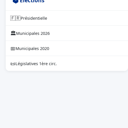
🗳 Élections
🇫🇷
Présidentielle
🏛
Municipales 2026
📅
Municipales 2020
📜
Législatives 1ère circ.