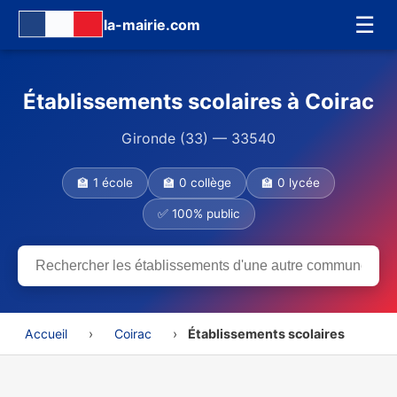
☰
la-mairie.com
Établissements scolaires à Coirac
Gironde (33) — 33540
🏫 1 école
🏫 0 collège
🏫 0 lycée
✅ 100% public
Accueil
›
Coirac
›
Établissements scolaires