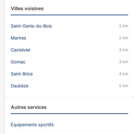
Villes voisines
Saint-Genis-du-Bois
2 km
Martres
2 km
Castelviel
3 km
Gornac
3 km
Saint-Brice
4 km
Daubèze
5 km
Autres services
Équipements sportifs