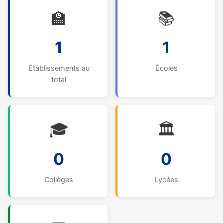
🏫
📚
1
1
Établissements au
Écoles
total
🎓
🏛️
0
0
Collèges
Lycées