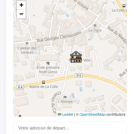
+
−
Leaflet
|
©
OpenStreetMap
contributors