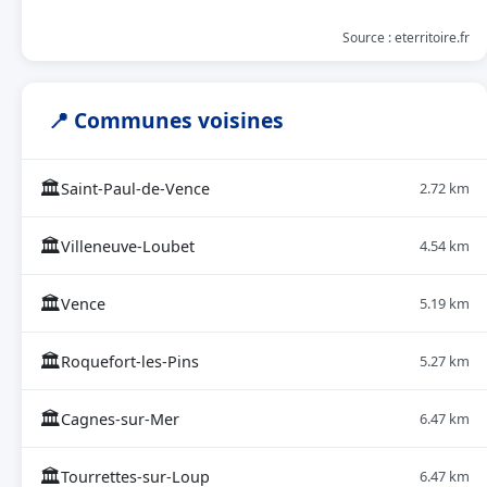
Source : eterritoire.fr
📍 Communes voisines
🏛
Saint-Paul-de-Vence
2.72 km
🏛
Villeneuve-Loubet
4.54 km
🏛
Vence
5.19 km
🏛
Roquefort-les-Pins
5.27 km
🏛
Cagnes-sur-Mer
6.47 km
🏛
Tourrettes-sur-Loup
6.47 km