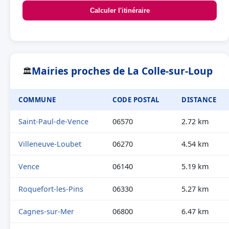
Calculer l'itinéraire
Mairies proches de La Colle-sur-Loup
🏛
COMMUNE
CODE POSTAL
DISTANCE
Saint-Paul-de-Vence
06570
2.72 km
Villeneuve-Loubet
06270
4.54 km
Vence
06140
5.19 km
Roquefort-les-Pins
06330
5.27 km
Cagnes-sur-Mer
06800
6.47 km