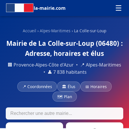
☰
la-mairie.com
Accueil
›
Alpes-Maritimes
› La Colle-sur-Loup
Mairie de La Colle-sur-Loup (06480) :
Adresse, horaires et élus
🏢 Provence-Alpes-Côte d'Azur • 📍 Alpes-Maritimes
• 👤 7 838 habitants
📍 Coordonnées
🏛 Élus
📅 Horaires
🗺 Plan