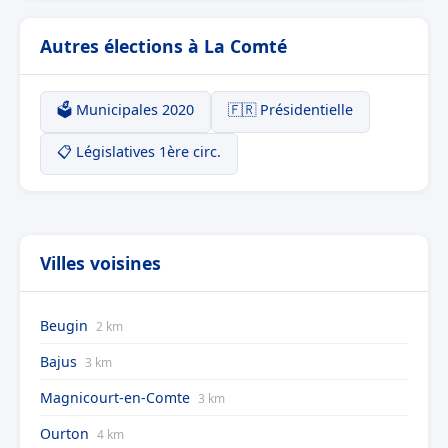
Autres élections à La Comté
🗳️ Municipales 2020
🇫🇷 Présidentielle
📋 Législatives 1ère circ.
Villes voisines
Beugin
2 km
Bajus
3 km
Magnicourt-en-Comte
3 km
Ourton
4 km