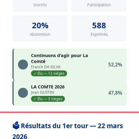
Inscrits
Participation
20%
588
Abstention
Exprimés
Continuons d'agir pour La
Comté
52,2%
Franck DA SILVA
✓ Élu — 12 sièges
LA COMTE 2026
Joan GUSTIN
47,8%
✓ Élu — 3 sièges
🗳️ Résultats du 1er tour — 22 mars
2026