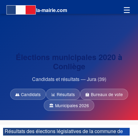
☰
la-mairie.com
Élections municipales 2020 à
Conliège
Candidats et résultats — Jura (39)
👥 Candidats
📊 Résultats
🏫 Bureaux de vote
🏛 Municipales 2026
Résultats des élections législatives de la commune de
Conliège :
| 1ère circonscription