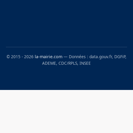
© 2015 - 2026
la-mairie.com
— Données : data.gouv.fr, DGFiP,
ADEME, CDC/RPLS, INSEE