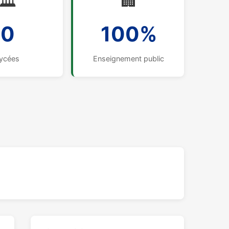
🏛️
🏢
0
100%
ycées
Enseignement public