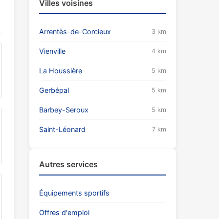
Villes voisines
Arrentès-de-Corcieux
3 km
Vienville
4 km
La Houssière
5 km
Gerbépal
5 km
Barbey-Seroux
5 km
Saint-Léonard
7 km
Autres services
Équipements sportifs
Offres d'emploi