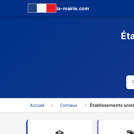
la-mairie.com
Ét
Accueil
›
Corcieux
›
Établissements scola