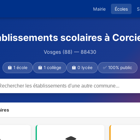
Mairie
Écoles
S
ablissements scolaires à Corci
Vosges (88) — 88430
🏫 1 école
🏫 1 collège
🏫 0 lycée
✅ 100% public
ires