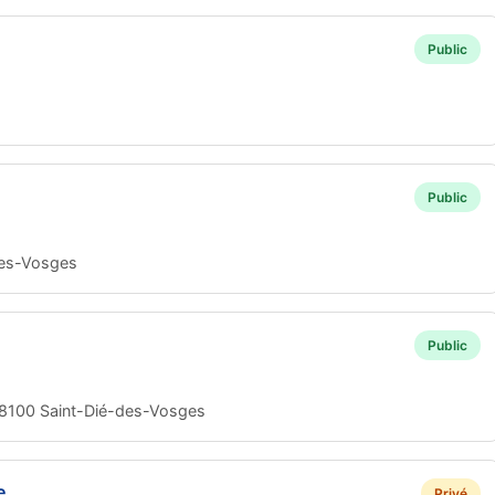
Public
Public
des-Vosges
Public
8100 Saint-Dié-des-Vosges
e
Privé