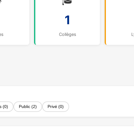

🎓
1
es
Collèges
L
s (0)
Public (2)
Privé (0)