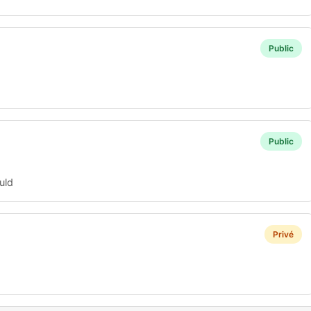
Public
Public
uld
Privé