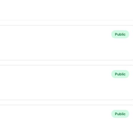
Public
Public
Public