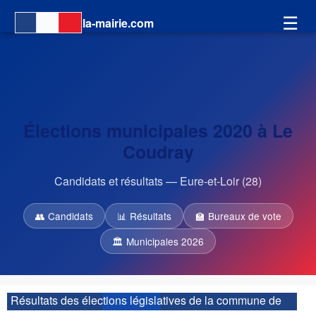
☰
la-mairie.com
Élections municipales 2020 à Le
Coudray
Candidats et résultats — Eure-et-Loir (28)
👥 Candidats
📊 Résultats
🏫 Bureaux de vote
🏛 Municipales 2026
Résultats des élections législatives de la commune de
Le Coudray :
| 1ère circonscription