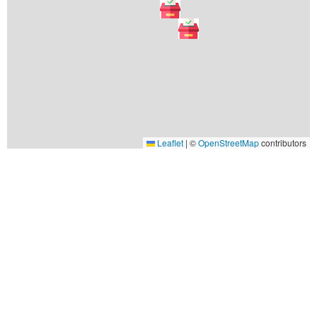
Leaflet
|
©
OpenStreetMap
contributors