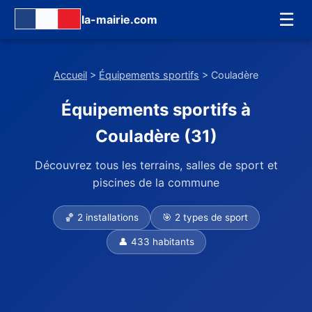
☰
la-mairie.com
Accueil
>
Équipements sportifs
> Couladère
Équipements sportifs à
Couladère (31)
Découvrez tous les terrains, salles de sport et
piscines de la commune
🏀 2 installations
🎯 2 types de sport
👤 433 habitants