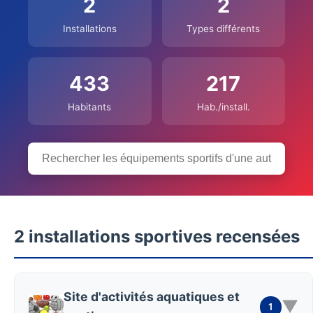
2
2
Installations
Types différents
433
217
Habitants
Hab./install.
2 installations sportives recensées
Site d'activités aquatiques et
▼
1