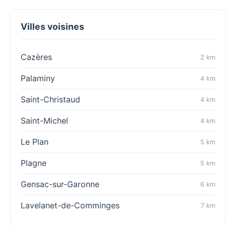
Villes voisines
Cazères
2 km
Palaminy
4 km
Saint-Christaud
4 km
Saint-Michel
4 km
Le Plan
5 km
Plagne
5 km
Gensac-sur-Garonne
6 km
Lavelanet-de-Comminges
7 km