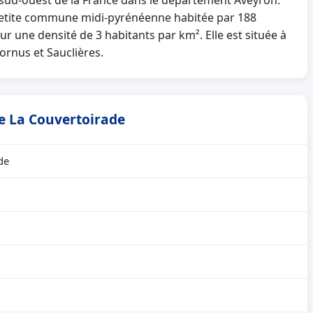
 sud-ouest de la France dans le département Aveyron.
etite commune midi-pyrénéenne habitée par 188
ur une densité de 3 habitants par km². Elle est située à
ornus et Sauclières.
de La Couvertoirade
de