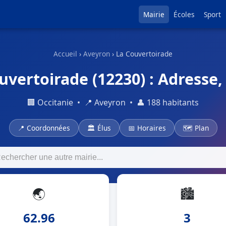
Mairie
Écoles
Sport
Accueil
›
Aveyron
› La Couvertoirade
uvertoirade (12230) : Adresse, 
🏢 Occitanie • 📍 Aveyron • 👤 188 habitants
📍 Coordonnées
🏛 Élus
📅 Horaires
🗺 Plan
🌏
🏙
62.96
3