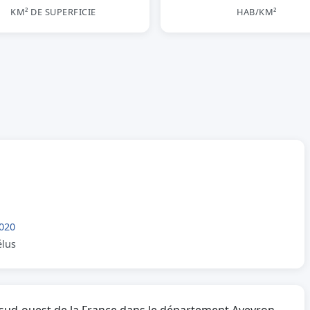
KM² DE SUPERFICIE
HAB/KM²
020
élus