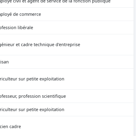
ployé civil et agent de service de la fonction publique
ployé de commerce
ofession libérale
génieur et cadre technique d'entreprise
tisan
riculteur sur petite exploitation
ofesseur, profession scientifique
riculteur sur petite exploitation
cien cadre