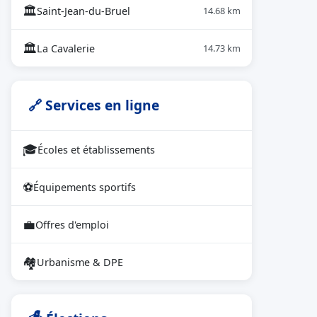
🏛
Saint-Jean-du-Bruel
14.68 km
🏛
La Cavalerie
14.73 km
🔗 Services en ligne
🎓
Écoles et établissements
⚽
Équipements sportifs
💼
Offres d'emploi
🏘
Urbanisme & DPE