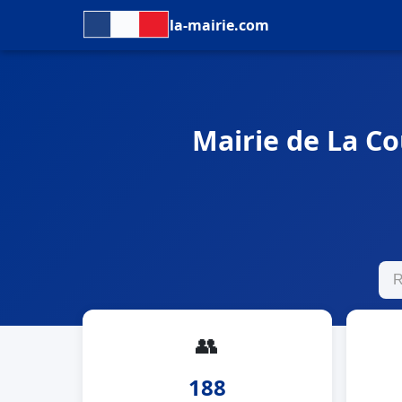
la-mairie.com
Mairie de La Co
👥
188