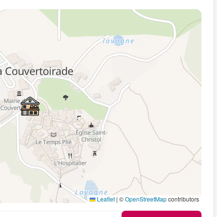
Leaflet
|
©
OpenStreetMap
contributors