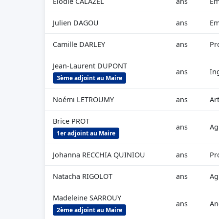
Elodie CALAZEL
ans
Em
Julien DAGOU
ans
Em
Camille DARLEY
ans
Pr
Jean-Laurent DUPONT
ans
In
3ème adjoint au Maire
Noémi LETROUMY
ans
Ar
Brice PROT
ans
Ag
1er adjoint au Maire
Johanna RECCHIA QUINIOU
ans
Pr
Natacha RIGOLOT
ans
Ag
Madeleine SARROUY
ans
An
2ème adjoint au Maire