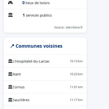
🎮
0
lieux de loisirs
🏛
1
services publics
Source : eterritoire.fr
📍 Communes voisines
🏛
L'Hospitalet-du-Larzac
10.13 km
🏛
Nant
10.23 km
🏛
Cornus
11.01 km
🏛
Sauclières
11.17 km