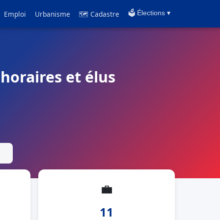
Emploi
Urbanisme
🗺 Cadastre
🗳️ Élections ▾
horaires et élus
💼
11