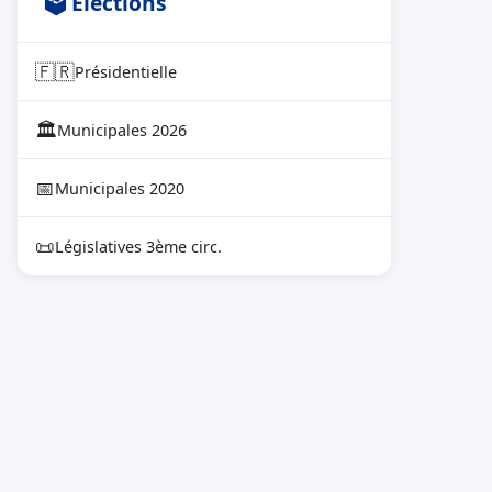
🗳 Élections
🇫🇷
Présidentielle
🏛
Municipales 2026
📅
Municipales 2020
📜
Législatives 3ème circ.