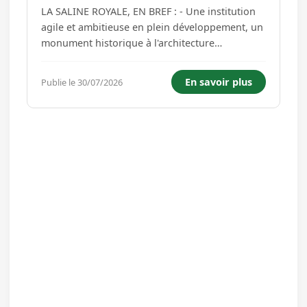
LA SALINE ROYALE, EN BREF : - Une institution
agile et ambitieuse en plein développement, un
monument historique à l'architecture
visionnaire, labellisé centre culturel de
rencontre et inscrit sur la liste de l'UNESCO. -
En savoir plus
Publie le 30/07/2026
2ème site touristique de Franche-Comté,
140.000 visiteurs annuels, musé...