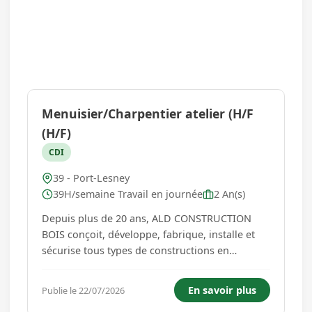
Menuisier/Charpentier atelier (H/F
(H/F)
CDI
39 - Port-Lesney
39H/semaine Travail en journée
2 An(s)
Depuis plus de 20 ans, ALD CONSTRUCTION
BOIS conçoit, développe, fabrique, installe et
sécurise tous types de constructions en
ossature bois pour particuliers et
professionnels. ALD CONSTRUCTION BOIS
En savoir plus
Publie le 22/07/2026
partage ses convictions envers l'ossature bois