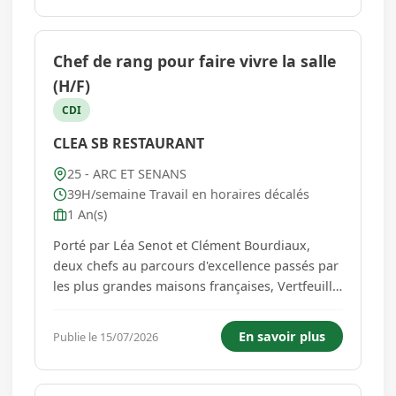
avec une trentaine de collaborateurs,
expériment...
Chef de rang pour faire vivre la salle
(H/F)
CDI
CLEA SB RESTAURANT
25 - ARC ET SENANS
39H/semaine Travail en horaires décalés
1 An(s)
Porté par Léa Senot et Clément Bourdiaux,
deux chefs au parcours d'excellence passés par
les plus grandes maisons françaises, Vertfeuille
s'est rapidement imposé comme une référence
gastronomique de la région. Ici, l'exigence
En savoir plus
Publie le 15/07/2026
s'accompagne d'un véritable esprit d'équipe, où
chacun contrib...