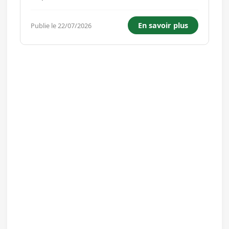
en charge de diverses tâches de maçonnerie et
de manutention. Vos missions principales
En savoir plus
Publie le 22/07/2026
seront les suivantes : Réaliser des travaux de
maçonnerie (pose de briques, b...