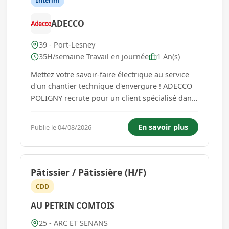
Interim
ADECCO
39 - Port-Lesney
35H/semaine Travail en journée
1 An(s)
Mettez votre savoir-faire électrique au service
d'un chantier technique d'envergure ! ADECCO
POLIGNY recrute pour un client spécialisé dans
le secteur de l'électricité un Électricien Chantier
Travaux sur Turbine (H/F). Pourquoi nous
En savoir plus
Publie le 04/08/2026
rejoindre ? Participez à des travaux techniques
au sein d'u...
Pâtissier / Pâtissière (H/F)
CDD
AU PETRIN COMTOIS
25 - ARC ET SENANS