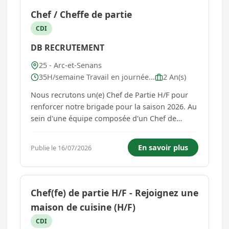
Chef / Cheffe de partie
CDI
DB RECRUTEMENT
25 - Arc-et-Senans
35H/semaine Travail en journée...
2 An(s)
Nous recrutons un(e) Chef de Partie H/F pour
renforcer notre brigade pour la saison 2026. Au
sein d'une équipe composée d'un Chef de
cuisine, d'une Seconde de cuisine, de cuisiniers
et de commis, vous participez à la production
En savoir plus
Publie le 16/07/2026
culinaire et au bon déroulement des services.
Poste Vos missions :...
Chef(fe) de partie H/F - Rejoignez une
maison de cuisine (H/F)
CDI