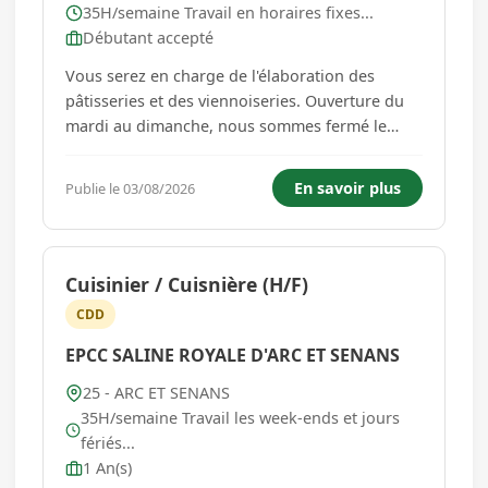
35H/semaine Travail en horaires fixes...
Débutant accepté
Vous serez en charge de l'élaboration des
pâtisseries et des viennoiseries. Ouverture du
mardi au dimanche, nous sommes fermé le
Lundi. Le dimanche est travaillé une semaine
sur 2. 2 JOURS DE REPOS Les Horaires : 05h -
En savoir plus
Publie le 03/08/2026
12h...
Cuisinier / Cuisnière (H/F)
CDD
EPCC SALINE ROYALE D'ARC ET SENANS
25 - ARC ET SENANS
35H/semaine Travail les week-ends et jours
fériés...
1 An(s)