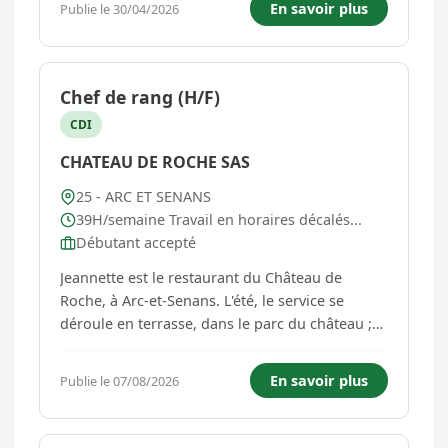
En savoir plus
Publie le 30/04/2026
gagner de nouveaux clients. Vous serez
rémunéré avec un fixe et des com...
Chef de rang (H/F)
CDI
CHATEAU DE ROCHE SAS
25 - ARC ET SENANS
39H/semaine Travail en horaires décalés...
Débutant accepté
Jeannette est le restaurant du Château de
Roche, à Arc-et-Senans. L'été, le service se
déroule en terrasse, dans le parc du château ;
l'hiver, à l'intérieur, dans une seconde salle plus
intime. Notre carte est une cuisine fusion
En savoir plus
Publie le 07/08/2026
internationale : tout est fait maison, et une
grande partie des...