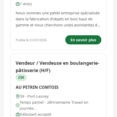
1 An(s)
Nous sommes une petite entreprise spécialisée
dans la fabrication d'objets en bois haut de
gamme et nous cherchons un(e) assistant(e) de
direction. Vous serez basé(e) dans nos locaux
situés à Cramans, dans le Jura et travaillerez en
En savoir plus
Publie le 31/07/2026
étroite collaboration avec le gérant de
l'entreprise ainsi q...
Vendeur / Vendeuse en boulangerie-
pâtisserie (H/F)
CDI
AU PETRIN COMTOIS
39 - Port-Lesney
Temps partiel - 28H/semaine Travail en
journée...
Débutant accepté