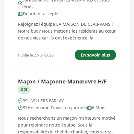
fériés...
Débutant accepté
Rejoignez l'équipe LA MAISON DE CLAIRVANS !
Notre but ? Nous mettons les résidents au cœur
de nos vies car ils ont l'expérience, la
connaissance et sont ainsi une source
d'inspiration auprès de laquelle nous
En savoir plus
Publie le 27/07/2026
continuons d'apprendre. Nous les respectons et
les considérons en portant une atten...
Maçon / Maçonne-Manœuvre H/F
CDI
39 - VILLERS FARLAY
35H/semaine Travail en journée
6 Mois
Nous recherchons un maçon-manœuvre motivé
pour rejoindre notre équipe. Sous la
responsabilité du chef de chantier, vous serez