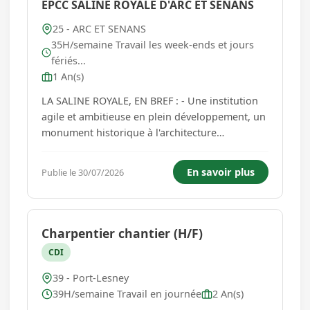
EPCC SALINE ROYALE D'ARC ET SENANS
25 - ARC ET SENANS
35H/semaine Travail les week-ends et jours
fériés...
1 An(s)
LA SALINE ROYALE, EN BREF : - Une institution
agile et ambitieuse en plein développement, un
monument historique à l'architecture
visionnaire, labellisé centre culturel de
rencontre et inscrit sur la liste de l'UNESCO. -
En savoir plus
Publie le 30/07/2026
2ème site touristique de Franche-Comté,
140.000 visiteurs annuels, musé...
Charpentier chantier (H/F)
CDI
39 - Port-Lesney
39H/semaine Travail en journée
2 An(s)