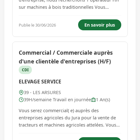
sur machines à bois traditionnelles Vous
intègrerez une équipe de 4 ouvriers en atelier
de fabrication d'objets en bois assez variés :
En savoir plus
Publie le 30/06/2026
caisses en bois, objets de décoration, trophées,
fournitures scolaires....
Commercial / Commerciale auprès
d'une clientèle d'entreprises (H/F)
CDI
ELEVAGE SERVICE
39 - LES ARSURES
39H/semaine Travail en journée
1 An(s)
Vous serez commercial( e) auprès des
entreprises agricoles du Jura pour la vente de
tracteurs et machines agricoles attelées. Vous
travaillerez sur le fichier clients et serez
également chargé( e) de prospection afin de