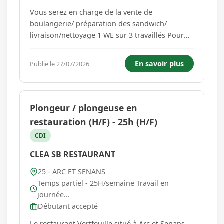
Vous serez en charge de la vente de
boulangerie/ préparation des sandwich/
livraison/nettoyage 1 WE sur 3 travaillés Pour
assurer les livraisons (arc et senans et environs
10 km aux alentours), il est impératif d'avoir le
En savoir plus
Publie le 27/07/2026
permis de conduire. Un véhicule de service sera
à votre disposition. ...
Plongeur / plongeuse en
restauration (H/F) - 25h (H/F)
CDI
CLEA SB RESTAURANT
25 - ARC ET SENANS
Temps partiel - 25H/semaine Travail en
journée...
Débutant accepté
Le restaurant Vertfeuille situé à Arc et Senans