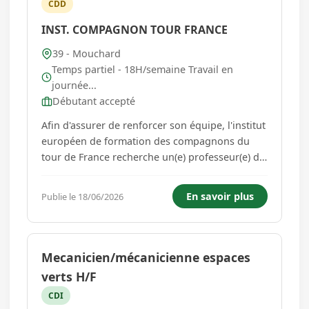
CDD
INST. COMPAGNON TOUR FRANCE
39 - Mouchard
Temps partiel - 18H/semaine Travail en
journée...
Débutant accepté
Afin d'assurer de renforcer son équipe, l'institut
européen de formation des compagnons du
tour de France recherche un(e) professeur(e) de
mathématiques et sciences physiques. Le poste
est à pourvoir à partir du 01/09/2026 à raison
En savoir plus
Publie le 18/06/2026
de 18h /semaine. Niveaux: 3 (CAP), 4 (BP/BMA)
et 5 (BTS) Pub...
Mecanicien/mécanicienne espaces
verts H/F
CDI