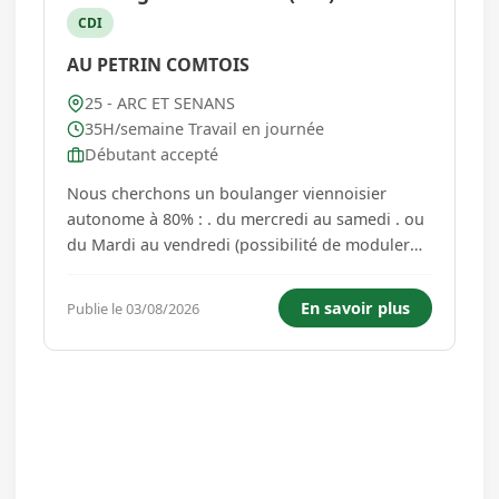
CDI
AU PETRIN COMTOIS
25 - ARC ET SENANS
35H/semaine Travail en journée
Débutant accepté
Nous cherchons un boulanger viennoisier
autonome à 80% : . du mercredi au samedi . ou
du Mardi au vendredi (possibilité de moduler
les jours à voir directement) Travail de 6h à 13h.
Rémunération en fonction de la convention...
En savoir plus
Publie le 03/08/2026