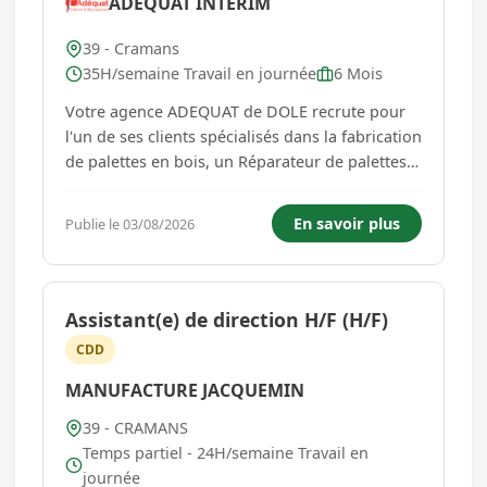
ADEQUAT INTERIM
39 - Cramans
35H/semaine Travail en journée
6 Mois
Votre agence ADEQUAT de DOLE recrute pour
l'un de ses clients spécialisés dans la fabrication
de palettes en bois, un Réparateur de palettes
(H/F) sur Cramans. Au sein de l'entreprise, vous
aurez pour mission : * Préparer et vérifier les
En savoir plus
Publie le 03/08/2026
matériaux nécessaires à la fabrication des
palettes...
Assistant(e) de direction H/F (H/F)
CDD
MANUFACTURE JACQUEMIN
39 - CRAMANS
Temps partiel - 24H/semaine Travail en
journée