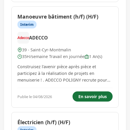
avec une trentaine de collaborateurs,
expériment...
Manoeuvre bâtiment (h/f) (H/F)
Interim
ADECCO
39 - Saint-Cyr-Montmalin
35H/semaine Travail en journée
1 An(s)
Construisez l'avenir pièce après pièce et
participez à la réalisation de projets en
menuiserie ! . ADECCO POLIGNY recrute pour
un client spécialisé dans le secteur de la
menuiserie un Ouvrier BTP (H/F). Pourquoi nous
En savoir plus
Publie le 04/08/2026
rejoindre ? Participez à la fabrication et à
l'installation d'ouvrages de...
Électricien (h/f) (H/F)