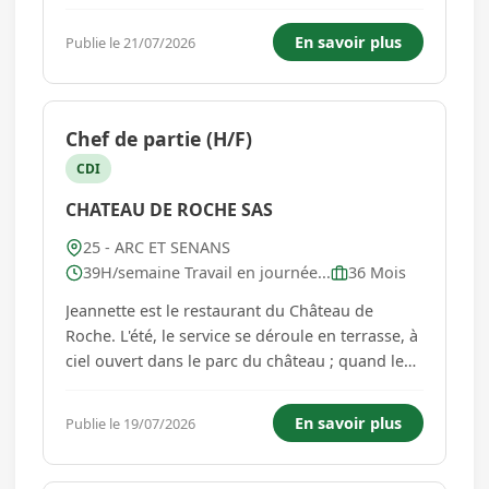
chantiers de particuliers ou tertiaire .
Connaissances indispensables en menuiseries
En savoir plus
Publie le 21/07/2026
PVC / ALU , portails , portes de garage ,
vérandas , pergolas , volets ......
Chef de partie (H/F)
CDI
CHATEAU DE ROCHE SAS
25 - ARC ET SENANS
39H/semaine Travail en journée...
36 Mois
Jeannette est le restaurant du Château de
Roche. L'été, le service se déroule en terrasse, à
ciel ouvert dans le parc du château ; quand le
temps se rafraîchit, il se poursuit dans notre
seconde salle, plus intime. Deux cadres, une
En savoir plus
Publie le 19/07/2026
seule cuisine, et une même idée : une cuisine
fusion intern...