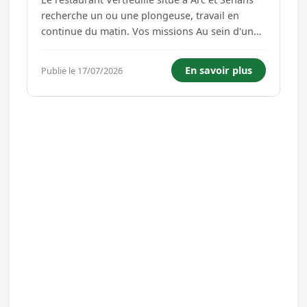
recherche un ou une plongeuse, travail en
continue du matin. Vos missions Au sein d'une
équipe dynamique, vous assurez : - La plonge
vaisselle et batterie - Le nettoyage et l'entretien
En savoir plus
Publie le 17/07/2026
du matériel de cuisine - Le respect des normes
d'hygiène e...