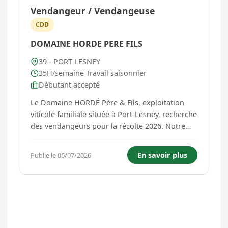
Vendangeur / Vendangeuse
CDD
DOMAINE HORDE PERE FILS
39 - PORT LESNEY
35H/semaine Travail saisonnier
Débutant accepté
Le Domaine HORDÉ Père & Fils, exploitation
viticole familiale située à Port-Lesney, recherche
des vendangeurs pour la récolte 2026. Notre
vignoble de 8.5 hectares est réparti sur
plusieurs communes du vignoble d'Arbois.
En savoir plus
Publie le 06/07/2026
Nous recrutons : 16 Coupeurs (H/F) 4 Porteurs
(H/F) Période des vend...