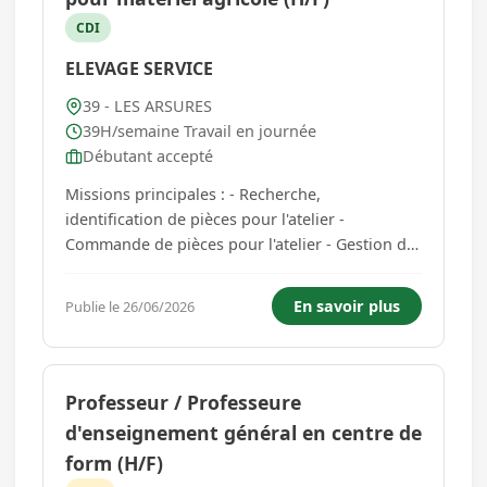
CDI
ELEVAGE SERVICE
39 - LES ARSURES
39H/semaine Travail en journée
Débutant accepté
Missions principales : - Recherche,
identification de pièces pour l'atelier -
Commande de pièces pour l'atelier - Gestion du
stock pour les pièces techniques - Saisies
informatiques liées aux pièces commandées -
En savoir plus
Publie le 26/06/2026
Vente au comptoir Vous travaillez du lundi au
vendredi de 08h à 12h et de 13h3...
Professeur / Professeure
d'enseignement général en centre de
form (H/F)