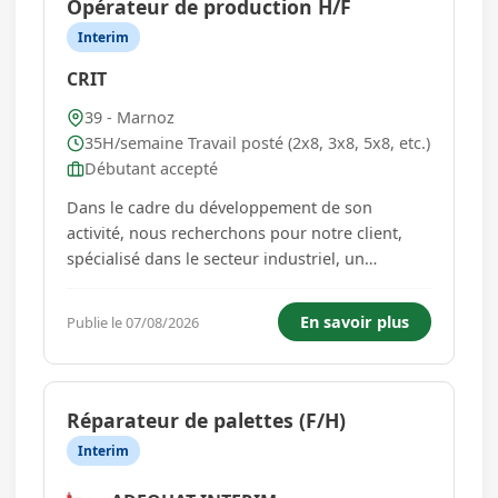
Opérateur de production H/F
Interim
CRIT
39 - Marnoz
35H/semaine Travail posté (2x8, 3x8, 5x8, etc.)
Débutant accepté
Dans le cadre du développement de son
activité, nous recherchons pour notre client,
spécialisé dans le secteur industriel, un
opérateur de production à MARNOZ - 39110. -
Assurer la production - Contrôler la qualité des
En savoir plus
Publie le 07/08/2026
produits fabriqués - Respecter les consignes de
sécurité et d'hygiène...
Réparateur de palettes (F/H)
Interim