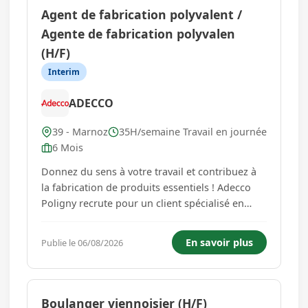
Agent de fabrication polyvalent /
Agente de fabrication polyvalen
(H/F)
Interim
ADECCO
39 - Marnoz
35H/semaine Travail en journée
6 Mois
Donnez du sens à votre travail et contribuez à
la fabrication de produits essentiels ! Adecco
Poligny recrute pour un client spécialisé en
cartonnerie un Agent de production (H/F), au
sein d'un environnement industriel reconnu
En savoir plus
Publie le 06/08/2026
pour son savoir-faire. Pourquoi nous rejoindre
? Vous participez à ...
Boulanger viennoisier (H/F)