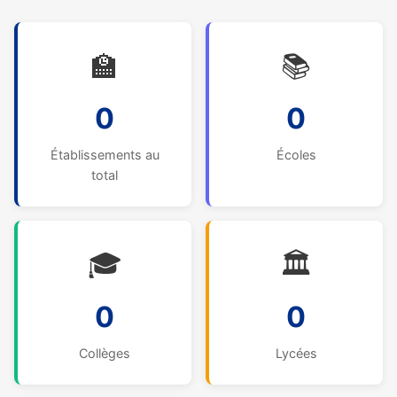
🏫
📚
0
0
Établissements au
Écoles
total
🎓
🏛️
0
0
Collèges
Lycées