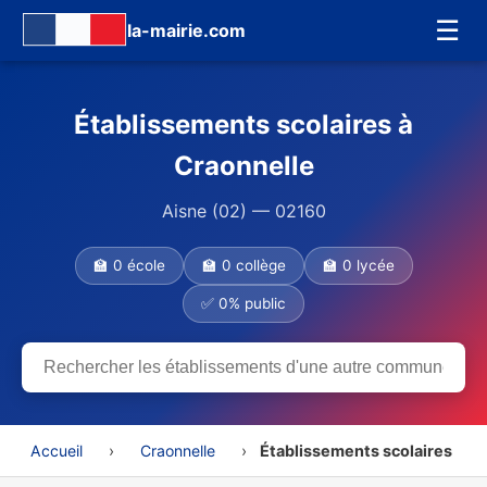
☰
la-mairie.com
Établissements scolaires à
Craonnelle
Aisne (02) — 02160
🏫 0 école
🏫 0 collège
🏫 0 lycée
✅ 0% public
Accueil
›
Craonnelle
›
Établissements scolaires