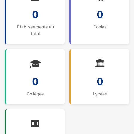
0
0
Établissements au
Écoles
total
🎓
🏛️
0
0
Collèges
Lycées
🏢