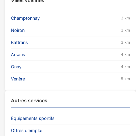
Villes voisines
Champtonnay
3 km
Noiron
3 km
Battrans
3 km
Arsans
4 km
Onay
4 km
Venère
5 km
Autres services
Équipements sportifs
Offres d'emploi