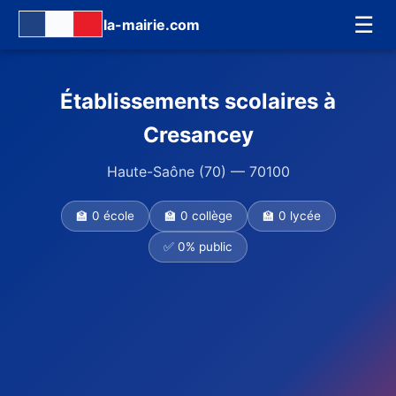
☰
la-mairie.com
Établissements scolaires à
Cresancey
Haute-Saône (70) — 70100
🏫 0 école
🏫 0 collège
🏫 0 lycée
✅ 0% public