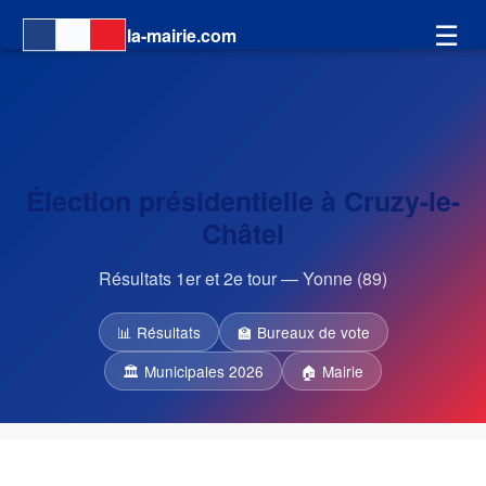
☰
la-mairie.com
Élection présidentielle à Cruzy-le-
Châtel
Résultats 1er et 2e tour — Yonne (89)
📊 Résultats
🏫 Bureaux de vote
🏛 Municipales 2026
🏠 Mairie