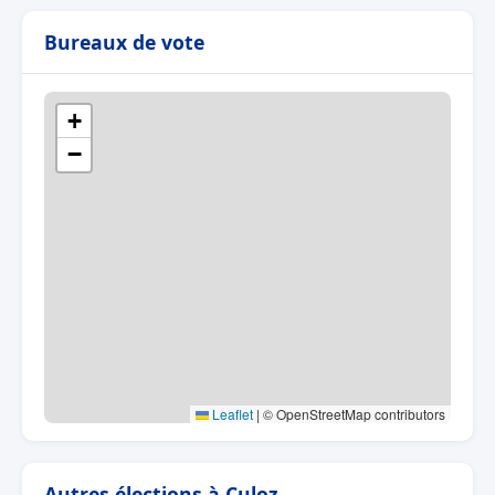
Bureaux de vote
+
−
Leaflet
|
© OpenStreetMap contributors
Autres élections à Culoz