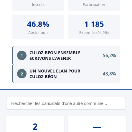
Inscrits
Participation
46.8%
1 185
Abstention
Exprimés (94.9%)
CULOZ-BEON ENSEMBLE
56,2%
1
ECRIVONS L'AVENIR
UN NOUVEL ELAN POUR
43,8%
2
CULOZ-BÉON
2
—