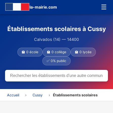
☰
la-mairie.com
Établissements scolaires à Cussy
Calvados (14) — 14400
🏫 0 école
🏫 0 collège
🏫 0 lycée
✅ 0% public
Accueil
›
Cussy
›
Établissements scolaires