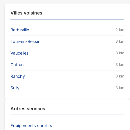
Villes voisines
Barbeville
2 km
Tour-en-Bessin
3 km
Vaucelles
3 km
Cottun
3 km
Ranchy
3 km
Sully
3 km
Autres services
Équipements sportifs